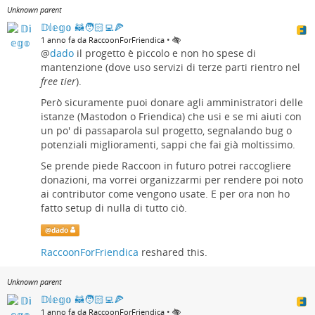
Unknown parent
𝔻𝕚𝕖𝕘𝕠 🦝🧑🏻‍💻🍕
•
1 anno fa da RaccoonForFriendica
@
dado
il progetto è piccolo e non ho spese di
mantenzione (dove uso servizi di terze parti rientro nel
free tier
).
Però sicuramente puoi donare agli amministratori delle
istanze (Mastodon o Friendica) che usi e se mi aiuti con
un po' di passaparola sul progetto, segnalando bug o
potenziali miglioramenti, sappi che fai già moltissimo.
Se prende piede Raccoon in futuro potrei raccogliere
donazioni, ma vorrei organizzarmi per rendere poi noto
ai contributor come vengono usate. E per ora non ho
fatto setup di nulla di tutto ciò.
@
dado
RaccoonForFriendica
reshared this.
Unknown parent
𝔻𝕚𝕖𝕘𝕠 🦝🧑🏻‍💻🍕
•
1 anno fa da RaccoonForFriendica