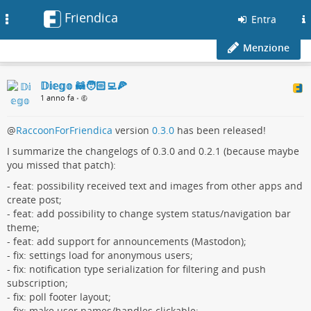
Friendica
Toggle
Entra
navigation
Menzione
𝔻𝕚𝕖𝕘𝕠 🦝🧑🏻‍💻🍕
1 anno fa
•
@
RaccoonForFriendica
version
0.3.0
has been released!
I summarize the changelogs of 0.3.0 and 0.2.1 (because maybe
you missed that patch):
- feat: possibility received text and images from other apps and
create post;
- feat: add possibility to change system status/navigation bar
theme;
- feat: add support for announcements (Mastodon);
- fix: settings load for anonymous users;
- fix: notification type serialization for filtering and push
subscription;
- fix: poll footer layout;
- fix: make user names/handles clickable;