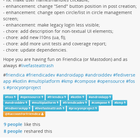
- enhancement: change “Send" button position in post creation;
- enhancement: change open circle/list in circle management
screen;
- enhancement: make legacy login less visible;
- chore: add description for non-textual UI elements;
- chore: add new l10ns (ua, fi);
- chore: add more unit tests and coverage report;
- chore: update dependencies.
Hope you are having fun on Friendica (or Mastodon) and as
always #
livefasteattrash
#
friendica #friendicadev #androidapp #androiddev #fediverse
app #kotlin #multiplatform #kmp #compose #opensource #fos
s #procyonproject
#
foss
#
opensource
#
friendica
#
kotlin
#
androidapp
#
androiddev
#
multiplatform
#
friendicadev
#
compose
#
kmp
#
FediverseApp
#
livefasteattrash
#
procyonproject
@
RaccoonForFriendica
9 people
like this
8 people
reshared this