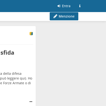
Entra
Menzione
 sfida
a della difesa
i può leggere qui). Ho
le Forze Armate o di