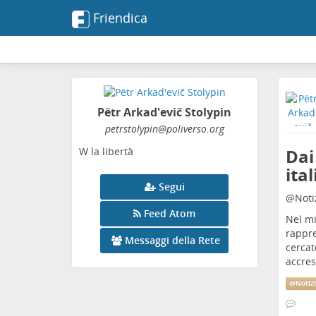
Friendica
Pëtr Arkad'evič Stolypin
petrstolypin
@poliverso
.org
Dai
W la libertà
ita
Segui
@
Noti
Feed Atom
Nel mi
rappre
Messaggi della Rete
cercat
accres
@
Notiz