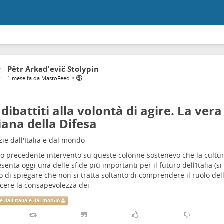
Pëtr Arkad'evič Stolypin
•
1 mese fa da MastoFeed
 dibattiti alla volontà di agire. La vera
liana della Difesa
zie dall'Italia e dal mondo
o precedente intervento su queste colonne sostenevo che la cultur
senta oggi una delle sfide più importanti per il futuro dell’Italia (s
o di spiegare che non si tratta soltanto di comprendere il ruolo del
cere la consapevolezza dei
ie dall'Italia e dal mondo