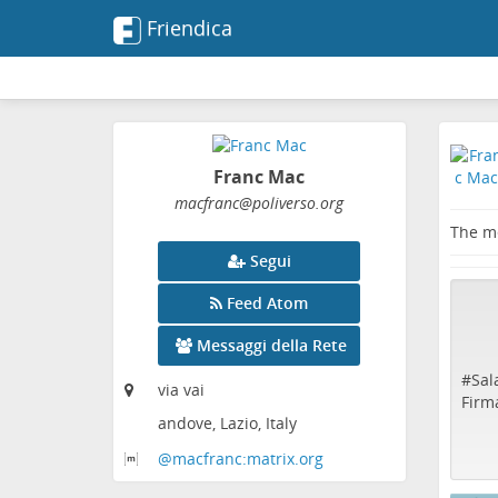
Friendica
Franc Mac
macfranc
@poliverso
.org
The me
Segui
Feed Atom
Messaggi della Rete
#
Sal
via vai
Firma
andove, Lazio, Italy
@macfranc:matrix
.org