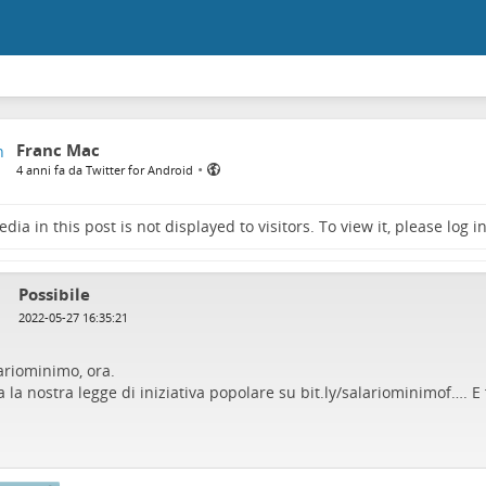
Franc Mac
•
4 anni fa da Twitter for Android
dia in this post is not displayed to visitors. To view it, please log in
Possibile
2022-05-27 16:35:21
ariominimo
, ora.
 la nostra legge di iniziativa popolare su
bit.ly/salariominimof…
. E