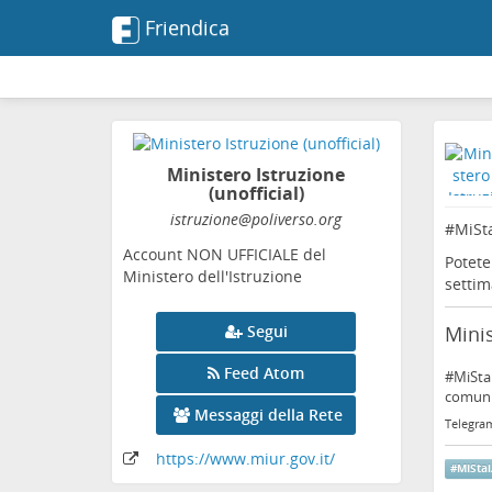
Friendica
Ministero Istruzione
(unofficial)
istruzione
@poliverso
.org
#
MiSt
Account NON UFFICIALE del
Potete
Ministero dell'Istruzione
settim
Minis
Segui
Feed Atom
#MiStai
comunic
Messaggi della Rete
Telegra
https:
/
/www
.miur
.gov
.it
/
#
MISta