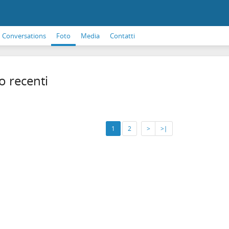
Conversations
Foto
Media
Contatti
o recenti
1
2
>
>∣