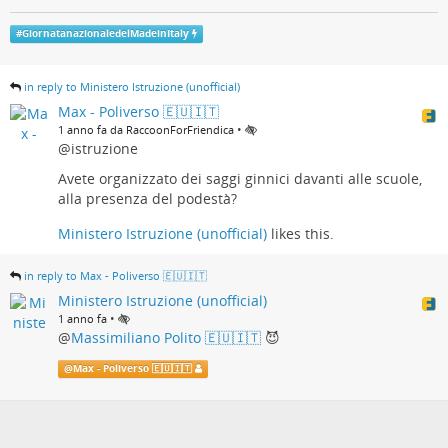
#
GiornatanazionaledelMadeinItaly
in reply to Ministero Istruzione (unofficial)
Max - Poliverso 🇪🇺🇮🇹
•
1 anno fa da RaccoonForFriendica
@istruzione
Avete organizzato dei saggi ginnici davanti alle scuole,
alla presenza del podestà?
Ministero Istruzione (unofficial)
likes this.
in reply to Max - Poliverso 🇪🇺🇮🇹
Ministero Istruzione (unofficial)
•
1 anno fa
@
Massimiliano Polito 🇪🇺🇮🇹
😈
@
Max - Poliverso 🇪🇺🇮🇹