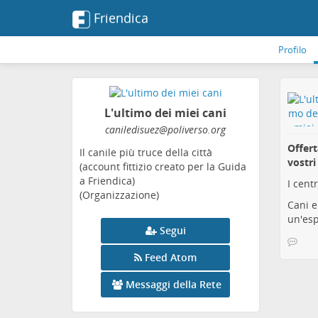
Friendica
Profilo
L'ultimo dei miei cani
caniledisuez
@poliverso
.org
Offert
Il canile più truce della città
vostri 
(account fittizio creato per la Guida
a Friendica)
I cent
(Organizzazione)
Cani 
un'esp
Segui
Feed Atom
Messaggi della Rete