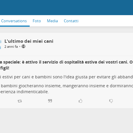
Conversations
Foto
Media
Contatti
L'ultimo dei miei cani
•
2 anni fa
a speciale: è attivo il servizio di ospitalità estiva dei vostri cani.
figli!
ri estivi per cani e bambini sono l'idea giusta per evitare gli abbando
e bambini giocheranno insieme, mangeranno insieme e dormiranno
erienza indimenticabile.