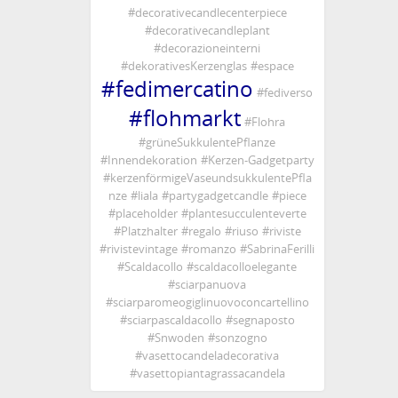
#
decorativecandlecenterpiece
#
Kerz
#
decorativecandleplant
#
küns
#
decorazioneinterni
#
Platz
#
dekorativesKerzenglas
#
espace
#
Kerz
#
fedimercatino
#
fediverso
Price:
#
flohmarkt
#
Flohra
Si pre
#
grüneSukkulentePflanze
Per in
#
Innendekoration
#
Kerzen-Gadgetparty
#
kerzenförmigeVaseundsukkulentePfla
🔗
Lin
nze
#
liala
#
partygadgetcandle
#
piece
@
Il M
#
placeholder
#
plantesucculenteverte
#
Platzhalter
#
regalo
#
riuso
#
riviste
Strag
#
rivistevintage
#
romanzo
#
SabrinaFerilli
#
Scaldacollo
#
scaldacolloelegante
Profite
#
sciarpanuova
les ave
#
sciarparomeogiglinuovoconcartellino
#
sciarpascaldacollo
#
segnaposto
Neomon
#
Snwoden
#
sonzogno
#
vasettocandeladecorativa
#
vasettopiantagrassacandela