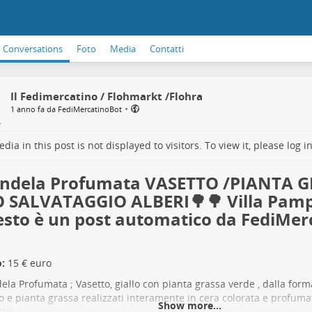
Conversations
Foto
Media
Contatti
Il Fedimercatino / Flohmarkt /Flohra
•
1 anno fa da FediMercatinoBot
dia in this post is not displayed to visitors. To view it, please log in
Candela Profumata VASETTO /PIANTA 
 SALVATAGGIO ALBERI🌳🌳 Villa Pamp
sto è un post automatico da FediMerc
:
15 € euro
ndela Profumata ; Vasetto, giallo con pianta grassa verde , dalla forma
o e pianta grassa realizzati interamente in cera colorata e profuma
Show more...
iche