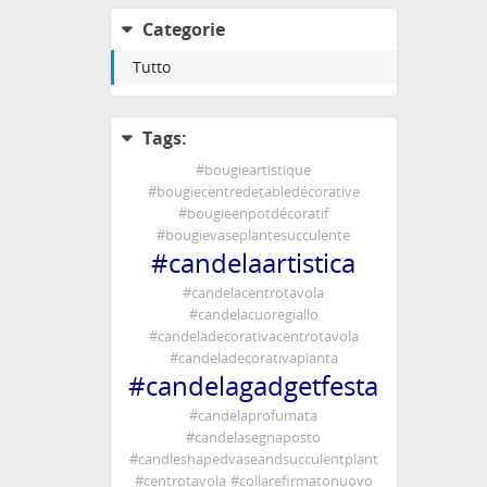
pertan
Categorie
🕯️ Ca
Tutto
🕯️ Bo
🕯️Vel
🕯️Vel
Tags:
🕯️ Ka
🕯️ Kä
#
bougieartistique
🕯️ Ke
#
bougiecentredetabledécorative
🕯️ Św
#
bougieenpotdécoratif
#
bougievaseplantesucculente
#
vase
#
candelaartistica
#
deco
#
cent
#
candelacentrotavola
#
cand
#
candelacuoregiallo
#
candeladecorativacentrotavola
#
succ
#
candeladecorativapianta
#
inter
#
candelagadgetfesta
#
part
#
boug
#
candelaprofumata
#
déco
#
candelasegnaposto
#
pièc
#
candleshapedvaseandsucculentplant
#
cand
#
centrotavola
#
collarefirmatonuovo