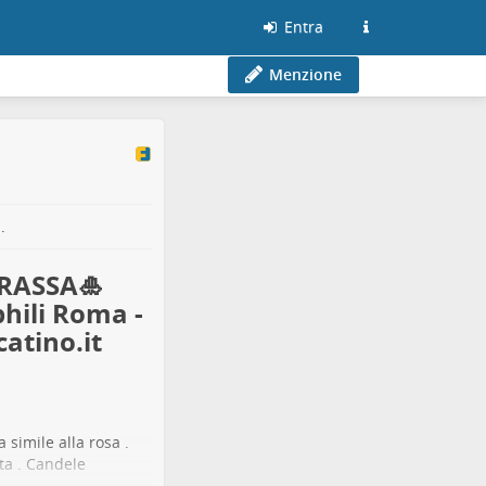
Entra
Menzione
.
GRASSA🎍
hili Roma -
atino.it
 simile alla rosa .
ta . Candele