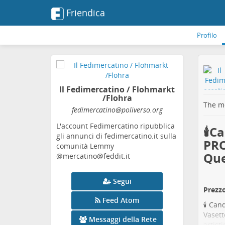
Friendica
Profilo
Il Fedimercatino / Flohmarkt
/Flohra
The me
fedimercatino
@poliverso
.org
L'account Fedimercatino ripubblica
🕯️
gli annunci di fedimercatino.it sulla
PRO
comunità Lemmy
Que
@mercatino@feddit.it
Segui
Prezzo
Feed Atom
🕯️ Ca
Vasett
Messaggi della Rete
artist