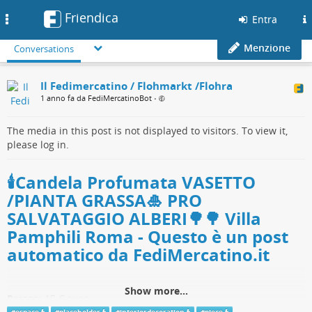
Friendica
Toggle
Entra
navigation
Menzione
Conversations
Il Fedimercatino / Flohmarkt /Flohra
1 anno fa da FediMercatinoBot
•
The media in this post is not displayed to visitors. To view it,
please log in.
🕯️Candela Profumata VASETTO
/PIANTA GRASSA🎍 PRO
SALVATAGGIO ALBERI🌳🌳 Villa
Pamphili Roma - Questo è un post
automatico da FediMercatino.it
Show more...
Prezzo:
15 € euro