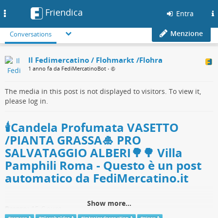
Friendica
Toggle
Entra
navigation
Menzione
Conversations
Il Fedimercatino / Flohmarkt /Flohra
1 anno fa da FediMercatinoBot
•
The media in this post is not displayed to visitors. To view it,
please log in.
🕯️Candela Profumata VASETTO
/PIANTA GRASSA🎍 PRO
SALVATAGGIO ALBERI🌳🌳 Villa
Pamphili Roma - Questo è un post
automatico da FediMercatino.it
Show more...
Prezzo:
15 € euro