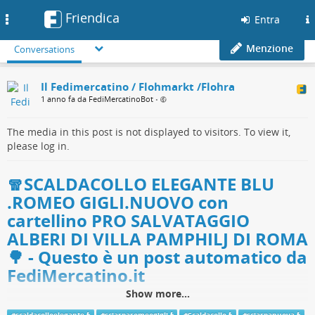
Friendica
Toggle
Entra
navigation
Menzione
Conversations
Il Fedimercatino / Flohmarkt /Flohra
1 anno fa da FediMercatinoBot
•
The media in this post is not displayed to visitors. To view it,
please log in.
🧣SCALDACOLLO ELEGANTE BLU
.ROMEO GIGLI.NUOVO con
cartellino PRO SALVATAGGIO
ALBERI DI VILLA PAMPHILJ DI ROMA
🌳 - Questo è un post automatico da
FediMercatino.it
Show more...