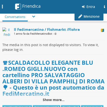
Friendica
Toggle
Entra
navigation
Menzione
Conversations
Il Fedimercatino / Flohmarkt /Flohra
1 anno fa da FediMercatinoBot
•
The media in this post is not displayed to visitors. To view it,
please log in.
🧣SCALDACOLLO ELEGANTE BLU
.ROMEO GIGLI.NUOVO con
cartellino PRO SALVATAGGIO
ALBERI DI VILLA PAMPHILJ DI ROMA
🌳 - Questo è un post automatico da
FediMercatino.it
Show more...