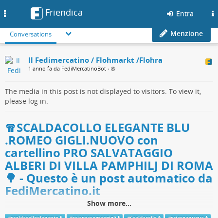
Friendica
Toggle
Entra
navigation
Menzione
Conversations
Il Fedimercatino / Flohmarkt /Flohra
1 anno fa da FediMercatinoBot
•
The media in this post is not displayed to visitors. To view it,
please log in.
🧣SCALDACOLLO ELEGANTE BLU
.ROMEO GIGLI.NUOVO con
cartellino PRO SALVATAGGIO
ALBERI DI VILLA PAMPHILJ DI ROMA
🌳 - Questo è un post automatico da
FediMercatino.it
Show more...