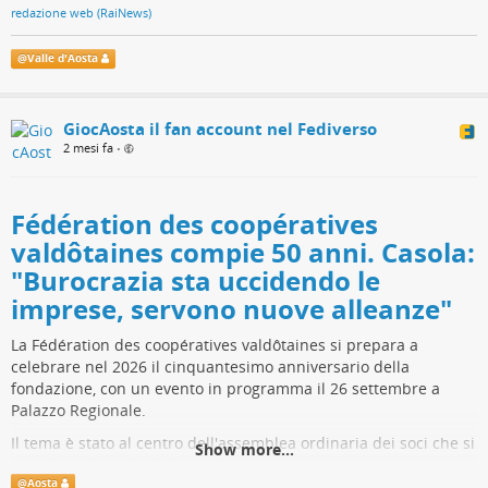
redazione web (RaiNews)
@
Valle d'Aosta
GiocAosta il fan account nel Fediverso
2 mesi fa
•
Fédération des coopératives
valdôtaines compie 50 anni. Casola:
"Burocrazia sta uccidendo le
imprese, servono nuove alleanze"
La Fédération des coopératives valdôtaines si prepara a
celebrare nel 2026 il cinquantesimo anniversario della
fondazione, con un evento in programma il 26 settembre a
Palazzo Regionale.
Il tema è stato al centro dell'assemblea ordinaria dei soci che si
Show more...
è svolta nella sede di Saint-Christophe.
@
Aosta