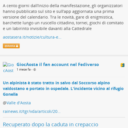
corrieri, prenotiamo spazi, ordiniamo tessuti, chiediamo
gratuita 😊
A cento giorni dall’inizio della manifestazione, gli organizzatori
ambulanze, portiamo giochi in rifugi di montagna, stampiamo
hanno pubblicato sul sito e sull’app aggiornata una prima
giocaosta.it/
qualsiasi cosa in 3d. Non ci si annoia, insomma.
versione del calendario. Tra le novità, gare di enigmistica,
Adesso più che mai, ci serve l’aiuto di tutte e tutti per spargere
barchette lungo un ruscello cittadino, tornei, giochi di comitato
GiocAosta - dove giocano i grandi
la voce: giocAosta è diventata grande grazie al passaparola.
e un labirinto invisibile davanti alla Cattedrale
Quindi: invitate amici, dite che ci sarete, condividete un post
GiocAosta XVIII: la diciottesima edizione va da venerdì 7 a lunedì 10
aostasera.it/notizie/cultura-e…
social, andate in giro con una maglietta di giocAosta. Noi
agosto 2026. E non solo in piazza: l'evento si ramifica sempre più e
stiamo preparando una bella festa: vi aspettiamo, voi e i vostri
trasforma l'intera città in uno spazio di gioco, di scoperta e di incontro.
@
Aosta
amici. Insieme, sarà un successo.
Aosta Iacta Est (GiocAosta)
GiocAosta il fan account nel Fediverso
i volontari di giocAosta
1 mese fa
•
es4sv.r.a.d.sendibm1.com/mk/cl…
Un alpinista è stato tratto in salvo dal Soccorso alpino
valdostano e portato in ospedale. L'incidente vicino al rifugio
Gonella
@
Valle d'Aosta
rainews.it/tgr/vda/articoli/20…
Recuperato dopo la caduta in crepaccio