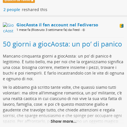
@
Giochi da Tavolo
proprie iscrizioni dal proprio account.
Puoi iscriverti alle liste d’attesa di più eventi in
2 people
reshared this
sovrapposizione. Se dovesse liberarsi un posto e una delle tue
richieste venisse confermata, le altre prenotazioni in conflitto
GiocAosta il fan account nel Fediverso
verranno automaticamente annullate.
1 mese fa (Ricevuto 3 settimane fa) da Feed
•
Eventi a pagamento
Per gli eventi che prevedono una quota di partecipazione,
50 giorni a giocAosta: un po’ di panico
ricordati di passare in Segreteria prima dell’inizio dell’evento
per effettuare il pagamento e completare l’iscrizione. Alcuni
Mancano cinquanta giorni a giocAosta: un po’ di panico è
eventi specifici prevedono il pagamento presso la sede
legittimo. È tutto bello, ma per noi che la organizziamo significa
dell’attività. La caccia al tesoro e l’escape room si pagano al
una cosa: bisogna correre, mettere insieme i pezzi, trovare i
momento dell’iscrizione su Eventbrite.
buchi e poi riempirli. E farlo incastrandolo con le vite di ognuna
Arriva puntuale
e ognuno di noi.
Ti chiediamo di presentarti con qualche minuto di anticipo
Ve lo abbiamo già scritto tante volte, che quassù siamo tutti
rispetto all’orario previsto.
volontari: ma oltre all’immagine romantica, un po’ militante, c’è
La puntualità permette di iniziare gli eventi nei tempi previsti e
una realtà caotica in cui ciascuno di noi vive la sua vita fatta di
di non far attendere gli altri partecipanti.
lavoro, famiglia, cose: e poi c’è questo mostrone giallo e
Sii paziente
gaudente che travolge tutto, che chiede attenzioni e regala
Durante i periodi di maggiore affluenza potremmo impiegare
sorrisi, che sparge entusiasmo e che spinge per occupare ogni
un po’ di tempo per rispondere a richieste e segnalazioni.
spazio. Per affrontarlo, però, noi abbiamo un oggetto magico:
Show more...
Facciamo del nostro meglio, e sappiamo che lo sai: giocAosta è
una scatola incantata da aprire e da cui far fuoriuscire