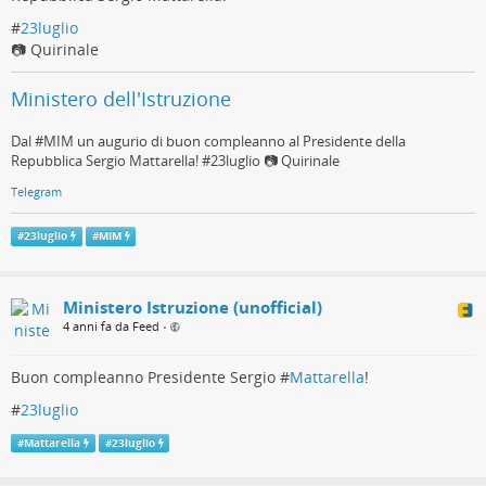
#
23luglio
📷 Quirinale
Ministero dell'Istruzione
Dal #MIM un augurio di buon compleanno al Presidente della
Repubblica Sergio Mattarella! #23luglio 📷 Quirinale
Telegram
#
23luglio
#
MIM
Ministero Istruzione (unofficial)
4 anni fa da Feed
•
Buon compleanno Presidente Sergio #
Mattarella
!
#
23luglio
#
Mattarella
#
23luglio