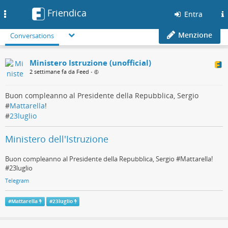
Friendica
Toggle
Entra
navigation
Menzione
Conversations
Ministero Istruzione (unofficial)
2 settimane fa da Feed
•
Buon compleanno al Presidente della Repubblica, Sergio
#
Mattarella
!
#
23luglio
Ministero dell'Istruzione
Buon compleanno al Presidente della Repubblica, Sergio #Mattarella!
#23luglio
Telegram
#
Mattarella
#
23luglio