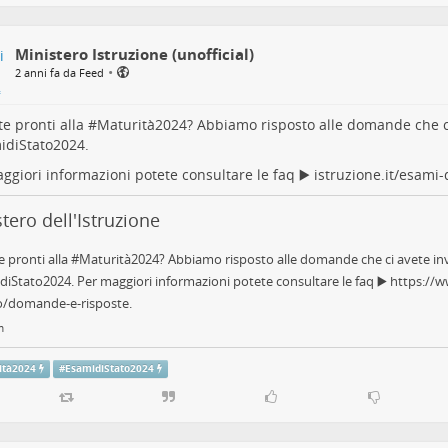
Ministero Istruzione (unofficial)
•
2 anni fa da Feed
te pronti alla #
Maturità2024
? Abbiamo risposto alle domande che ci
idiStato2024
.
ggiori informazioni potete consultare le faq ▶️
istruzione.it/esami-
tero dell'Istruzione
e pronti alla #Maturità2024? Abbiamo risposto alle domande che ci avete inv
iStato2024. Per maggiori informazioni potete consultare le faq ▶️ https://w
to/domande-e-risposte.
m
ità2024
#
EsamidiStato2024