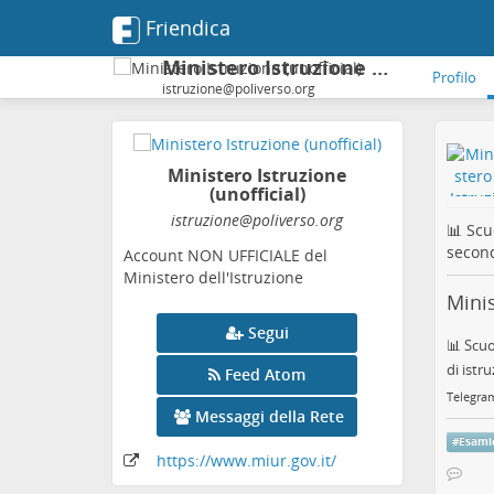
Friendica
Ministero Istruzione (unofficial)
Profilo
istruzione@poliverso.org
Ministero Istruzione
(unofficial)
istruzione
@poliverso
.org
📊 Scuo
second
Account NON UFFICIALE del
Ministero dell'Istruzione
Minis
Segui
📊 Scuo
di istru
Feed Atom
Telegra
Messaggi della Rete
#
Esami
https:
/
/www
.miur
.gov
.it
/