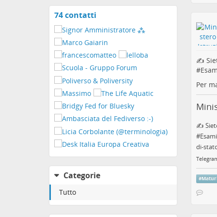
74 contatti
Visualizza
i
contatti
✍️ Sie
#
Esam
Per ma
Minis
✍️ Siet
#Esamid
di-sta
Telegra
Categorie
#
Matur
Tutto