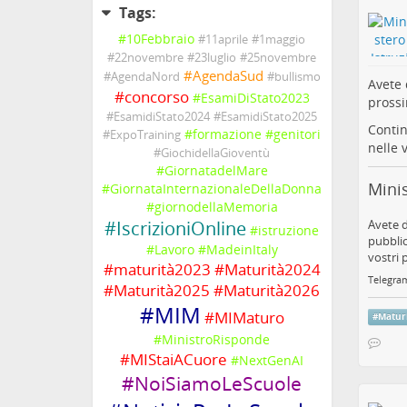
Tags:
#
10Febbraio
#
11aprile
#
1maggio
#
22novembre
#
23luglio
#
25novembre
#
AgendaSud
#
AgendaNord
#
bullismo
Avete 
#
concorso
#
EsamiDiStato2023
prossi
#
EsamidiStato2024
#
EsamidiStato2025
Contin
#
formazione
#
genitori
#
ExpoTraining
nelle 
#
GiochidellaGioventù
#
GiornatadelMare
Minis
#
GiornataInternazionaleDellaDonna
#
giornodellaMemoria
#
IscrizioniOnline
Avete d
#
istruzione
pubblic
#
Lavoro
#
MadeinItaly
vostri 
#
maturità2023
#
Maturità2024
Telegra
#
Maturità2025
#
Maturità2026
#
MIM
#
MIMaturo
#
Matur
#
MinistroRisponde
#
MIStaiACuore
#
NextGenAI
#
NoiSiamoLeScuole