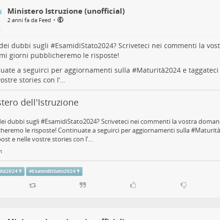
Ministero Istruzione (unofficial)
•
2 anni fa da Feed
dei dubbi sugli #
EsamidiStato2024
? Scriveteci nei commenti la vo
mi giorni pubblicheremo le risposte!
uate a seguirci per aggiornamenti sulla #
Maturità2024
e taggateci 
vostre stories con l’…
tero dell'Istruzione
ei dubbi sugli #EsamidiStato2024? Scriveteci nei commenti la vostra domand
heremo le risposte! Continuate a seguirci per aggiornamenti sulla #Maturità
post e nelle vostre stories con l’…
m
ità2024
#
EsamidiStato2024