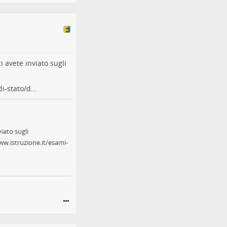
 avete inviato sugli
di-stato/d…
iato sugli
ww.istruzione.it/esami-