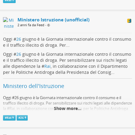
#
Rai
Antidroga della Presidenza del Consigli…
Telegram
Ministero Istruzione (unofficial)
2 anni fa da Feed
•
Oggi #
26
giugno è la Giornata internazionale contro il consumo
e il traffico illecito di droga. Per...
Oggi #
26
giugno è la Giornata internazionale contro il consumo
e il traffico illecito di droga. Per sensibilizzare sui rischi legati
alle dipendenze la #
Rai
, in collaborazione con il Dipartimento
per le Politiche Antidroga della Presidenza del Consig…
Ministero dell'Istruzione
Oggi #26 giugno è la Giornata internazionale contro il consumo e il
traffico illecito di droga. Per sensibilizzare sui rischi legati alle dipendenze
Show more...
la #Rai, in collaborazione con il Dipartimento per le Politiche Antidroga
della Presidenza del Consig…
#
Rai
#
26
Telegram