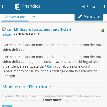
Friendica
Toggle
Entra
navigation
Menzione
Conversations
Ministero Istruzione (unofficial)
2 anni fa da Feed
•
“Fermati. Pensaci un minuto”: disponibile il penultimo dei nove
video della campagna di...
“Fermati. Pensaci un minuto”: disponibile il penultimo dei nove
video della campagna di comunicazione sui rischi legati alle
dipendenze, realizzata da #
Rai
in collaborazione con il
Dipartimento per le Politiche Antidroga della Presidenza del
Consigli…
Ministero dell'Istruzione
“Fermati. Pensaci un minuto”: disponibile il penultimo dei nove video
Show more...
della campagna di comunicazione sui rischi legati alle dipendenze,
realizzata da #Rai in collaborazione con il Dipartimento per le Politiche