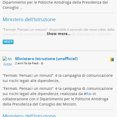
Dipartimento per le Politiche Antidroga della Presidenza del
Consiglio …
Ministero dell'Istruzione
“Fermati. Pensaci un minuto”: disponibile il secondo dei nove video della
Show more...
campagna di comunicazione sui rischi legati alle dipendenze, realizzata
da #Rai in collaborazione con il Dipartimento per le Politiche Antidroga
#
Rai
della Presidenza del Consiglio …
Telegram
Ministero Istruzione (unofficial)
2 anni fa da Feed
•
“Fermati. Pensaci un minuto”: è la campagna di comunicazione
sui rischi legati alle dipendenze,...
“Fermati. Pensaci un minuto”: è la campagna di comunicazione
sui rischi legati alle dipendenze, realizzata da #
Rai
in
collaborazione con il Dipartimento per le Politiche Antidroga
della Presidenza del Consiglio dei Ministri.
Ministero dell'Istruzione