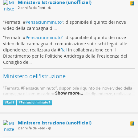
Ministero Istruzione (unofficial)
2 anni fa da Feed
•
“Fermati. #
Pensaciunminuto”
: disponibile il quinto dei nove
video della campagna di...
“Fermati. #
Pensaciunminuto”
: disponibile il quinto dei nove
video della campagna di comunicazione sui rischi legati alle
dipendenze, realizzata da #
Rai
in collaborazione con il
Dipartimento per le Politiche Antidroga della Presidenza del
Consiglio de…
Ministero dell'Istruzione
“Fermati. #Pensaciunminuto”: disponibile il quinto dei nove video della
Show more...
campagna di comunicazione sui rischi legati alle dipendenze, realizzata
da #Rai in collaborazione con il Dipartimento per le Politiche Antidroga
#
Rai
#
Pensaciunminuto
della Presidenza del Consiglio de…
Telegram
Ministero Istruzione (unofficial)
2 anni fa da Feed
•