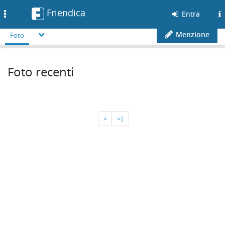
Friendica
Toggle
Entra
navigation
Menzione
Foto
Foto recenti
>
>∣