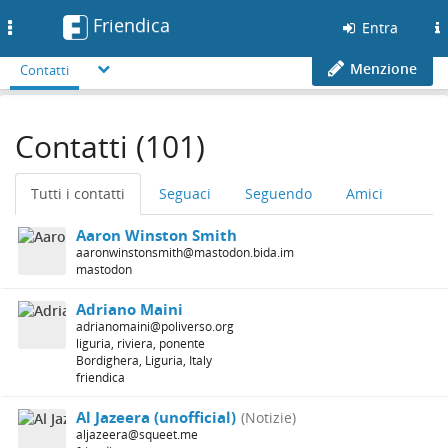
Friendica
Toggle
Entra
navigation
Menzione
Contatti
Contatti (101)
Tutti i contatti
Seguaci
Seguendo
Amici
Aaron Winston Smith
aaronwinstonsmith@mastodon.bida.im
mastodon
Adriano Maini
adrianomaini@poliverso.org
liguria, riviera, ponente
Bordighera, Liguria, Italy
friendica
Al Jazeera (unofficial)
(Notizie)
aljazeera@squeet.me