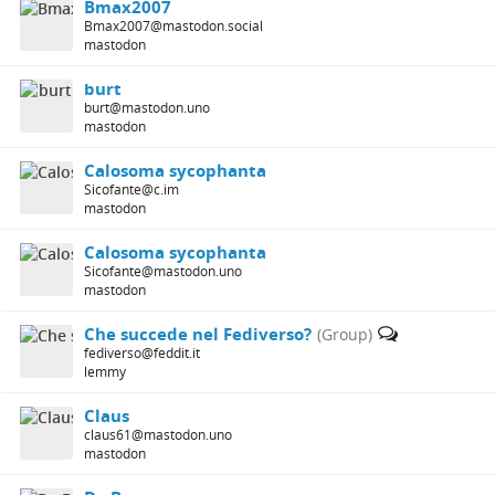
Bmax2007
Bmax2007@mastodon.social
mastodon
burt
burt@mastodon.uno
mastodon
Calosoma sycophanta
Sicofante@c.im
mastodon
Calosoma sycophanta
Sicofante@mastodon.uno
mastodon
Che succede nel Fediverso?
(Group)
fediverso@feddit.it
lemmy
Claus
claus61@mastodon.uno
mastodon