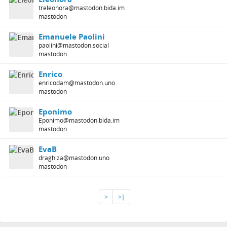
treleonora@mastodon.bida.im
mastodon
Emanuele Paolini
paolini@mastodon.social
mastodon
Enrico
enricodam@mastodon.uno
mastodon
Eponimo
Eponimo@mastodon.bida.im
mastodon
EvaB
draghiza@mastodon.uno
mastodon
>
>∣