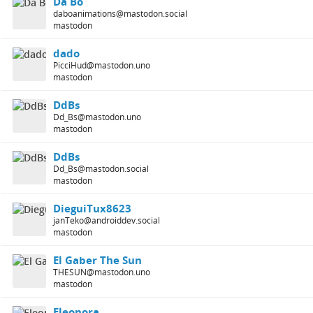
Da Bo
daboanimations@mastodon.social
mastodon
dado
PicciHud@mastodon.uno
mastodon
DdBs
Dd_Bs@mastodon.uno
mastodon
DdBs
Dd_Bs@mastodon.social
mastodon
DieguiTux8623
janTeko@androiddev.social
mastodon
El Gaber The Sun
THESUN@mastodon.uno
mastodon
Eleonora