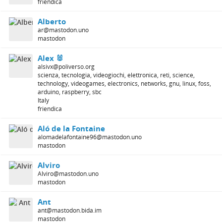
friendica
Alberto
ar@mastodon.uno
mastodon
Alex 🐰
alsivx@poliverso.org
scienza, tecnologia, videogiochi, elettronica, reti, science,
technology, videogames, electronics, networks, gnu, linux, foss,
arduino, raspberry, sbc
Italy
friendica
Aló de la Fontaine
alomadelafontaine96@mastodon.uno
mastodon
Alviro
Alviro@mastodon.uno
mastodon
Ant
ant@mastodon.bida.im
mastodon