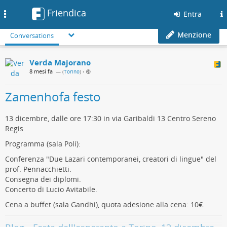
Friendica
Toggle
Entra
navigation
Menzione
Conversations
Verda Majorano
8 mesi fa
— (
Torino
)
•
Zamenhofa festo
13 dicembre, dalle ore 17:30 in via Garibaldi 13 Centro Sereno
Regis
Programma (sala Poli):
Conferenza "Due Lazari contemporanei, creatori di lingue" del
prof. Pennacchietti.
Consegna dei diplomi.
Concerto di Lucio Avitabile.
Cena a buffet (sala Gandhi), quota adesione alla cena: 10€.