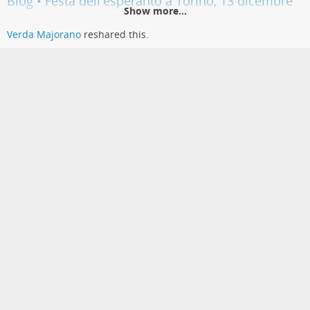
Blog • Festa dell'esperanto a Torino, 13 dicembre
Show more...
Zamenhofa festo 13 dicembre, dalle ore 17:30 in via Garibaldi 13 Centro
Verda Majorano
reshared this.
Sereno Regis Programma…
webchat.disroot.org