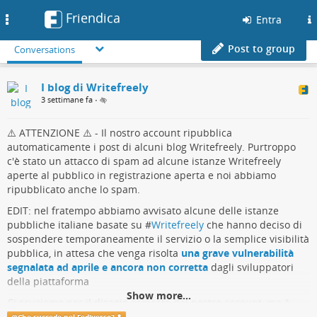
Friendica
Toggle
Entra
navigation
Post to group
Conversations
I blog di Writefreely
3 settimane fa
•
⚠️ ATTENZIONE ⚠️ - Il nostro account ripubblica
automaticamente i post di alcuni blog Writefreely. Purtroppo
c'è stato un attacco di spam ad alcune istanze Writefreely
aperte al pubblico in registrazione aperta e noi abbiamo
ripubblicato anche lo spam.
EDIT: nel fratempo abbiamo avvisato alcune delle istanze
pubbliche italiane basate su #
Writefreely
che hanno deciso di
sospendere temporaneamente il servizio o la semplice visibilità
pubblica, in attesa che venga risolta
una grave vulnerabilità
segnalata ad aprile e ancora non corretta
dagli sviluppatori
della piattaforma
Show more...
Ci scusiamo per il disagio arrecato dal nostro account, ma è
stato proprio grazie a questo disagio che siamo riusciti ad