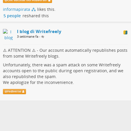
@
Che succede nel Fediverso?
allertare gli amministratori delle nostre istanze, dal momento
informapirata ⁂
likes this.
che Writefreely non presenta strumenti di amministrazione che
5 people
reshared this
consentano agli admin di monitorare puntualmente le attività
degli utenti
I blog di Writefreely
3 settimane fa
•
⚠️ ATTENTION ⚠️ - Our account automatically republishes posts
from some Writefreely blogs.
Unfortunately, there was a spam attack on some Writefreely
accounts open to the public during open registration, and we
also republished the spam.
We apologize for the inconvenience.
@
Fediverse