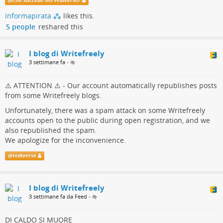
@
Che succede nel Fediverso?
allertare gli amministratori delle nostre istanze, dal momento
informapirata ⁂
likes this.
che Writefreely non presenta strumenti di amministrazione che
5 people
reshared this
consentano agli admin di monitorare puntualmente le attività
degli utenti
I blog di Writefreely
3 settimane fa
•
⚠️ ATTENTION ⚠️ - Our account automatically republishes posts
from some Writefreely blogs.
Unfortunately, there was a spam attack on some Writefreely
accounts open to the public during open registration, and we
also republished the spam.
We apologize for the inconvenience.
@
Fediverse
I blog di Writefreely
3 settimane fa da Feed
•
DI CALDO SI MUORE