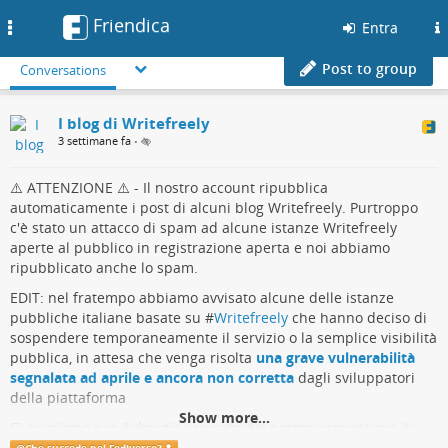
Friendica
Toggle
Entra
navigation
Post to group
Conversations
I blog di Writefreely
3 settimane fa
•
⚠️ ATTENZIONE ⚠️ - Il nostro account ripubblica
automaticamente i post di alcuni blog Writefreely. Purtroppo
c'è stato un attacco di spam ad alcune istanze Writefreely
aperte al pubblico in registrazione aperta e noi abbiamo
ripubblicato anche lo spam.
EDIT: nel fratempo abbiamo avvisato alcune delle istanze
pubbliche italiane basate su #
Writefreely
che hanno deciso di
sospendere temporaneamente il servizio o la semplice visibilità
pubblica, in attesa che venga risolta
una grave vulnerabilità
segnalata ad aprile e ancora non corretta
dagli sviluppatori
della piattaforma
Show more...
Ci scusiamo per il disagio arrecato dal nostro account, ma è
stato proprio grazie a questo disagio che siamo riusciti ad