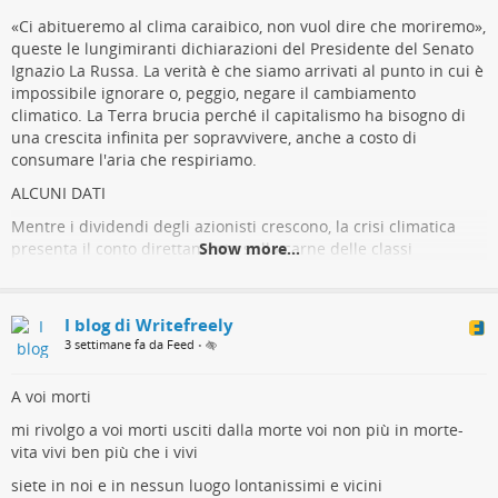
«Ci abitueremo al clima caraibico, non vuol dire che moriremo»,
queste le lungimiranti dichiarazioni del Presidente del Senato
Ignazio La Russa. La verità è che siamo arrivati al punto in cui è
impossibile ignorare o, peggio, negare il cambiamento
climatico. La Terra brucia perché il capitalismo ha bisogno di
una crescita infinita per sopravvivere, anche a costo di
consumare l'aria che respiriamo.
ALCUNI DATI
Mentre i dividendi degli azionisti crescono, la crisi climatica
presenta il conto direttamente sulla carne delle classi
Show more...
subalterne. A livello globale, 7 lavoratori su 10 sono esposti a
un calore eccessivo sul posto di lavoro, il che provoca 19 milioni
di morti e 22,8 milioni di infortuni ogni anno (dati ILO). In Italia,
I blog di Writefreely
le temperature estreme causano una media di 4.000 infortuni
3 settimane fa da Feed
•
all'anno (dati INAIL), concentrati soprattutto nei settori di
edilizia, agricoltura e logistica. Il sistema selvaggio dei
A voi morti
subappalti frammenta i contratti e rende impossibile applicare
persino le tutele basilari, costringendo operai e braccianti a
mi rivolgo a voi morti usciti dalla morte voi non più in morte-
spaccarsi la schiena sotto il sole a 40°C. A fine giugno si sono
vita vivi ben più che i vivi
succeduti ben cinque decessi sul lavoro a distanza di poche
siete in noi e in nessun luogo lontanissimi e vicini
ore.