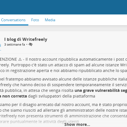
Conversations
Foto
Media
I blog di Writefreely
•
3 settimane fa
ENZIONE ⚠️ - Il nostro account ripubblica automaticamente i post d
reely. Purtroppo c'è stato un attacco di spam ad alcune istanze Wri
co in registrazione aperta e noi abbiamo ripubblicato anche lo sp
nel fratempo abbiamo avvisato alcune delle istanze pubbliche itali
freely
che hanno deciso di sospendere temporaneamente il servizi
lità pubblica, in attesa che venga risolta
una grave vulnerabilità seg
a non corretta
dagli sviluppatori della piattaforma
siamo per il disagio arrecato dal nostro account, ma è stato propri
o che siamo riusciti ad allertare gli amministratori delle nostre is
itefreely non presenta strumenti di amministrazione che consenta
rare puntualmente le attività degli utenti
Show more...