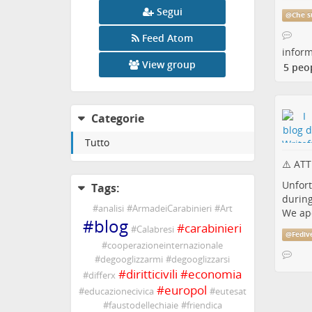
Segui
@
Che s
Feed Atom
infor
View group
5 peo
Categorie
Tutto
⚠️ ATT
Unfort
Tags:
during
#
analisi
#
ArmadeiCarabinieri
#
Art
We apo
#
blog
#
carabinieri
#
Calabresi
@
Fediv
#
cooperazioneinternazionale
#
degooglizzarmi
#
degooglizzarsi
#
diritticivili
#
economia
#
differx
#
europol
#
educazionecivica
#
eutesat
#
faustodellechiaie
#
friendica