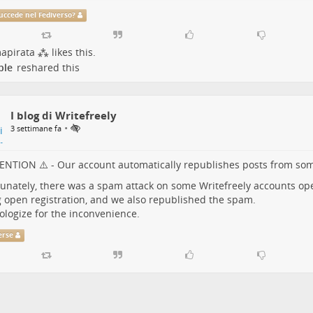
uccede nel Fediverso?
mapirata ⁂
likes this.
ple
reshared this
I blog di Writefreely
•
3 settimane fa
ENTION ⚠️ - Our account automatically republishes posts from som
unately, there was a spam attack on some Writefreely accounts ope
 open registration, and we also republished the spam.
logize for the inconvenience.
erse