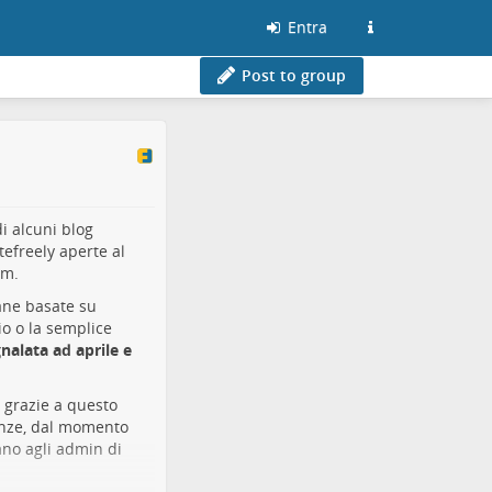
Entra
Post to group
i alcuni blog
tefreely aperte al
am.
ane basate su
o o la semplice
nalata ad aprile e
o grazie a questo
tanze, dal momento
no agli admin di