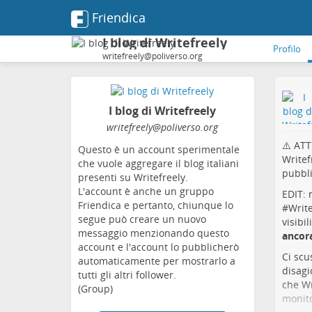
Friendica
I blog di Writefreely
Profilo
writefreely@poliverso.org
I blog di Writefreely
writefreely
@poliverso
.org
⚠️ ATT
Questo è un account sperimentale
Writef
che vuole aggregare il blog italiani
pubbli
presenti su Writefreely.
L'account è anche un gruppo
EDIT: 
Friendica e pertanto, chiunque lo
#
Write
segue può creare un nuovo
visibi
messaggio menzionando questo
ancor
account e l'account lo pubblicherò
Ci scu
automaticamente per mostrarlo a
disagi
tutti gli altri follower.
che Wr
(Group)
monito