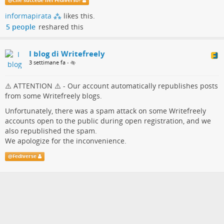
@
Che succede nel Fediverso?
allertare gli amministratori delle nostre istanze, dal momento
informapirata ⁂
likes this.
che Writefreely non presenta strumenti di amministrazione che
5 people
reshared this
consentano agli admin di monitorare puntualmente le attività
degli utenti
I blog di Writefreely
3 settimane fa
•
⚠️ ATTENTION ⚠️ - Our account automatically republishes posts
from some Writefreely blogs.
Unfortunately, there was a spam attack on some Writefreely
accounts open to the public during open registration, and we
also republished the spam.
We apologize for the inconvenience.
@
Fediverse