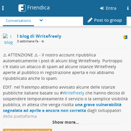
Friendica
Toggle
Entra
navigation
Post to group
Conversations
I blog di Writefreely
3 settimane fa
•
⚠️ ATTENZIONE ⚠️ - Il nostro account ripubblica
automaticamente i post di alcuni blog Writefreely. Purtroppo
c'è stato un attacco di spam ad alcune istanze Writefreely
aperte al pubblico in registrazione aperta e noi abbiamo
ripubblicato anche lo spam.
EDIT: nel fratempo abbiamo avvisato alcune delle istanze
pubbliche italiane basate su #
Writefreely
che hanno deciso di
sospendere temporaneamente il servizio o la semplice visibilità
pubblica, in attesa che venga risolta
una grave vulnerabilità
segnalata ad aprile e ancora non corretta
dagli sviluppatori
della piattaforma
Show more...
Ci scusiamo per il disagio arrecato dal nostro account, ma è
stato proprio grazie a questo disagio che siamo riusciti ad