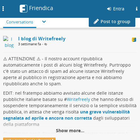
Friendica
Toggle
Entra
navigation
Post to group
Conversations
I blog di Writefreely
3 settimane fa
•
⚠️ ATTENZIONE ⚠️ - Il nostro account ripubblica
automaticamente i post di alcuni blog Writefreely. Purtroppo
c'è stato un attacco di spam ad alcune istanze Writefreely
aperte al pubblico in registrazione aperta e noi abbiamo
ripubblicato anche lo spam.
EDIT: nel fratempo abbiamo avvisato alcune delle istanze
pubbliche italiane basate su #
Writefreely
che hanno deciso di
sospendere temporaneamente il servizio o la semplice visibilità
pubblica, in attesa che venga risolta
una grave vulnerabilità
segnalata ad aprile e ancora non corretta
dagli sviluppatori
della piattaforma
Show more...
Ci scusiamo per il disagio arrecato dal nostro account, ma è
stato proprio grazie a questo disagio che siamo riusciti ad