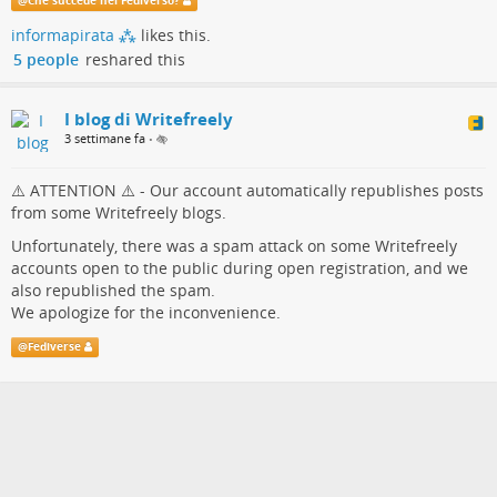
@
Che succede nel Fediverso?
allertare gli amministratori delle nostre istanze, dal momento
informapirata ⁂
likes this.
che Writefreely non presenta strumenti di amministrazione che
5 people
reshared this
consentano agli admin di monitorare puntualmente le attività
degli utenti
I blog di Writefreely
3 settimane fa
•
⚠️ ATTENTION ⚠️ - Our account automatically republishes posts
from some Writefreely blogs.
Unfortunately, there was a spam attack on some Writefreely
accounts open to the public during open registration, and we
also republished the spam.
We apologize for the inconvenience.
@
Fediverse