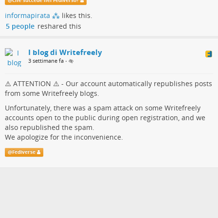
@
Che succede nel Fediverso?
allertare gli amministratori delle nostre istanze, dal momento
informapirata ⁂
likes this.
che Writefreely non presenta strumenti di amministrazione che
5 people
reshared this
consentano agli admin di monitorare puntualmente le attività
degli utenti
I blog di Writefreely
3 settimane fa
•
⚠️ ATTENTION ⚠️ - Our account automatically republishes posts
from some Writefreely blogs.
Unfortunately, there was a spam attack on some Writefreely
accounts open to the public during open registration, and we
also republished the spam.
We apologize for the inconvenience.
@
Fediverse