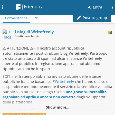
Friendica
Toggle
Entra
navigation
Post to group
Conversations
I blog di Writefreely
3 settimane fa
•
⚠️ ATTENZIONE ⚠️ - Il nostro account ripubblica
automaticamente i post di alcuni blog Writefreely. Purtroppo
c'è stato un attacco di spam ad alcune istanze Writefreely
aperte al pubblico in registrazione aperta e noi abbiamo
ripubblicato anche lo spam.
EDIT: nel fratempo abbiamo avvisato alcune delle istanze
pubbliche italiane basate su #
Writefreely
che hanno deciso di
sospendere temporaneamente il servizio o la semplice visibilità
pubblica, in attesa che venga risolta
una grave vulnerabilità
segnalata ad aprile e ancora non corretta
dagli sviluppatori
della piattaforma
Show more...
Ci scusiamo per il disagio arrecato dal nostro account, ma è
stato proprio grazie a questo disagio che siamo riusciti ad