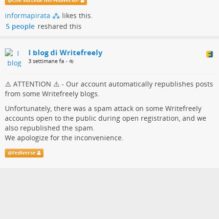
@
Che succede nel Fediverso?
allertare gli amministratori delle nostre istanze, dal momento
informapirata ⁂
likes this.
che Writefreely non presenta strumenti di amministrazione che
5 people
reshared this
consentano agli admin di monitorare puntualmente le attività
degli utenti
I blog di Writefreely
3 settimane fa
•
⚠️ ATTENTION ⚠️ - Our account automatically republishes posts
from some Writefreely blogs.
Unfortunately, there was a spam attack on some Writefreely
accounts open to the public during open registration, and we
also republished the spam.
We apologize for the inconvenience.
@
Fediverse