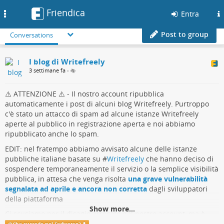
Friendica
Toggle
Entra
navigation
Post to group
Conversations
I blog di Writefreely
3 settimane fa
•
⚠️ ATTENZIONE ⚠️ - Il nostro account ripubblica
automaticamente i post di alcuni blog Writefreely. Purtroppo
c'è stato un attacco di spam ad alcune istanze Writefreely
aperte al pubblico in registrazione aperta e noi abbiamo
ripubblicato anche lo spam.
EDIT: nel fratempo abbiamo avvisato alcune delle istanze
pubbliche italiane basate su #
Writefreely
che hanno deciso di
sospendere temporaneamente il servizio o la semplice visibilità
pubblica, in attesa che venga risolta
una grave vulnerabilità
segnalata ad aprile e ancora non corretta
dagli sviluppatori
della piattaforma
Show more...
Ci scusiamo per il disagio arrecato dal nostro account, ma è
stato proprio grazie a questo disagio che siamo riusciti ad