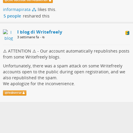
@
Che succede nel Fediverso?
allertare gli amministratori delle nostre istanze, dal momento
informapirata ⁂
likes this.
che Writefreely non presenta strumenti di amministrazione che
5 people
reshared this
consentano agli admin di monitorare puntualmente le attività
degli utenti
I blog di Writefreely
3 settimane fa
•
⚠️ ATTENTION ⚠️ - Our account automatically republishes posts
from some Writefreely blogs.
Unfortunately, there was a spam attack on some Writefreely
accounts open to the public during open registration, and we
also republished the spam.
We apologize for the inconvenience.
@
Fediverse