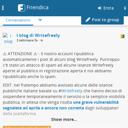
Friendica
Toggle
Entra
navigation
Post to group
Conversations
I blog di Writefreely
3 settimane fa
•
⚠️ ATTENZIONE ⚠️ - Il nostro account ripubblica
automaticamente i post di alcuni blog Writefreely. Purtroppo
c'è stato un attacco di spam ad alcune istanze Writefreely
aperte al pubblico in registrazione aperta e noi abbiamo
ripubblicato anche lo spam.
EDIT: nel fratempo abbiamo avvisato alcune delle istanze
pubbliche italiane basate su #
Writefreely
che hanno deciso di
sospendere temporaneamente il servizio o la semplice visibilità
pubblica, in attesa che venga risolta
una grave vulnerabilità
segnalata ad aprile e ancora non corretta
dagli sviluppatori
della piattaforma
Show more...
Ci scusiamo per il disagio arrecato dal nostro account, ma è
stato proprio grazie a questo disagio che siamo riusciti ad