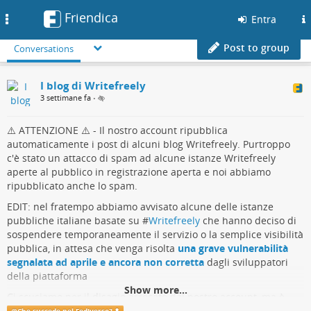
Friendica
Toggle
Entra
navigation
Post to group
Conversations
I blog di Writefreely
3 settimane fa
•
⚠️ ATTENZIONE ⚠️ - Il nostro account ripubblica
automaticamente i post di alcuni blog Writefreely. Purtroppo
c'è stato un attacco di spam ad alcune istanze Writefreely
aperte al pubblico in registrazione aperta e noi abbiamo
ripubblicato anche lo spam.
EDIT: nel fratempo abbiamo avvisato alcune delle istanze
pubbliche italiane basate su #
Writefreely
che hanno deciso di
sospendere temporaneamente il servizio o la semplice visibilità
pubblica, in attesa che venga risolta
una grave vulnerabilità
segnalata ad aprile e ancora non corretta
dagli sviluppatori
della piattaforma
Show more...
Ci scusiamo per il disagio arrecato dal nostro account, ma è
stato proprio grazie a questo disagio che siamo riusciti ad