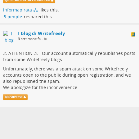
@
Che succede nel Fediverso?
allertare gli amministratori delle nostre istanze, dal momento
informapirata ⁂
likes this.
che Writefreely non presenta strumenti di amministrazione che
5 people
reshared this
consentano agli admin di monitorare puntualmente le attività
degli utenti
I blog di Writefreely
3 settimane fa
•
⚠️ ATTENTION ⚠️ - Our account automatically republishes posts
from some Writefreely blogs.
Unfortunately, there was a spam attack on some Writefreely
accounts open to the public during open registration, and we
also republished the spam.
We apologize for the inconvenience.
@
Fediverse