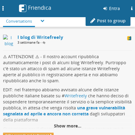
Friendica
Toggle
Entra
navigation
Post to group
Conversations
I blog di Writefreely
3 settimane fa
•
⚠️ ATTENZIONE ⚠️ - Il nostro account ripubblica
automaticamente i post di alcuni blog Writefreely. Purtroppo
c'è stato un attacco di spam ad alcune istanze Writefreely
aperte al pubblico in registrazione aperta e noi abbiamo
ripubblicato anche lo spam.
EDIT: nel fratempo abbiamo avvisato alcune delle istanze
pubbliche italiane basate su #
Writefreely
che hanno deciso di
sospendere temporaneamente il servizio o la semplice visibilità
pubblica, in attesa che venga risolta
una grave vulnerabilità
segnalata ad aprile e ancora non corretta
dagli sviluppatori
della piattaforma
Show more...
Ci scusiamo per il disagio arrecato dal nostro account, ma è
stato proprio grazie a questo disagio che siamo riusciti ad