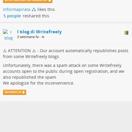
@
Che succede nel Fediverso?
allertare gli amministratori delle nostre istanze, dal momento
informapirata ⁂
likes this.
che Writefreely non presenta strumenti di amministrazione che
5 people
reshared this
consentano agli admin di monitorare puntualmente le attività
degli utenti
I blog di Writefreely
3 settimane fa
•
⚠️ ATTENTION ⚠️ - Our account automatically republishes posts
from some Writefreely blogs.
Unfortunately, there was a spam attack on some Writefreely
accounts open to the public during open registration, and we
also republished the spam.
We apologize for the inconvenience.
@
Fediverse