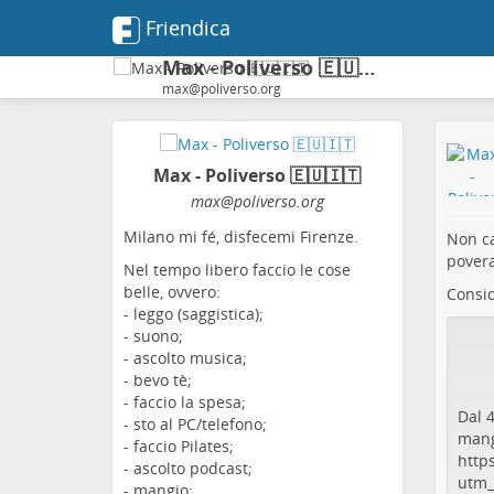
Friendica
Max - Poliverso 🇪🇺🇮🇹
max@poliverso.org
Max - Poliverso 🇪🇺🇮🇹
max
@poliverso
.org
Milano mi fé, disfecemi Firenze.
Non ca
povera
Nel tempo libero faccio le cose
belle, ovvero:
Consid
- leggo (saggistica);
- suono;
- ascolto musica;
- bevo tè;
- faccio la spesa;
Dal 4
- sto al PC/telefono;
mang
- faccio Pilates;
https
- ascolto podcast;
utm_
- mangio;