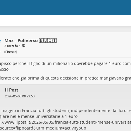
Max - Poliverso 🇪🇺🇮🇹
•
3 mesi fa
(
Firenze
)
pisco perché il figlio di un milionario dovrebbe pagare 1 euro come 
ccio.
erato che già prima di questa decisione in pratica mangiavano grati
il Post
2026-05-05 08:29:53
 maggio in Francia tutti gli studenti, indipendentemente dal loro r
iare nelle mense universitarie a 1 euro
://www.ilpost.it/2026/05/05/francia-tutti-studenti-mense-universit
source=flipboard&utm_medium=activitypub