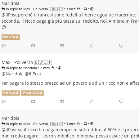
Naridola
•
•
•
in reply to Max - Poliverso 🇪🇺🇮🇹
3 mesi fa
@
ilPost
perché i francesi sono fedeli a liberte egualite fraternite. 
seconda. Il ricco paga già più tassa sul reddito, no? Almeno in Fr
😉
@
il Post
Max - Poliverso 🇪🇺🇮🇹
•
•
in reply to Naridola
3 mesi fa
@
Naridola
@
il Post
Far pagare lo stesso prezzo ad un povero e ad un ricco non è affat
@
il Post
@
Naridola
Naridola
•
•
•
in reply to Max - Poliverso 🇪🇺🇮🇹
3 mesi fa
@
ilPost
se il ricco ha pagato imposte sul reddito al 50% e il pover
non credo pagare 1 euro simbolico in mensa possa essere un pr