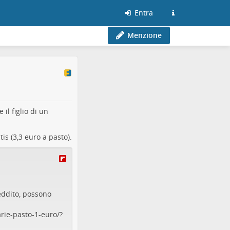
Entra
Menzione
il figlio di un
s (3,3 euro a pasto).
eddito, possono
arie-pasto-1-euro/?