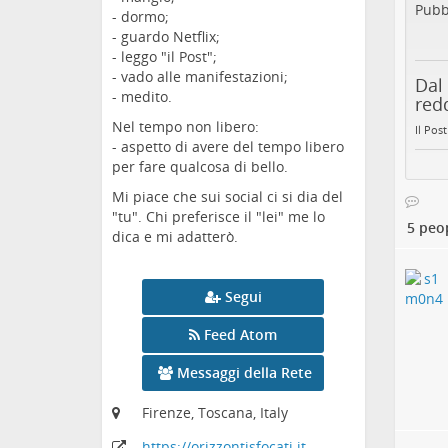
Pubb
- dormo;
- guardo Netflix;
- leggo "il Post";
- vado alle manifestazioni;
Dal 
- medito.
red
Nel tempo non libero:
Il Post
- aspetto di avere del tempo libero
per fare qualcosa di bello.
Mi piace che sui social ci si dia del
"tu". Chi preferisce il "lei" me lo
5 peo
dica e mi adatterò.
Segui
Feed Atom
Messaggi della Rete
Firenze, Toscana, Italy
https:
/
/orizzontisfocati
.it