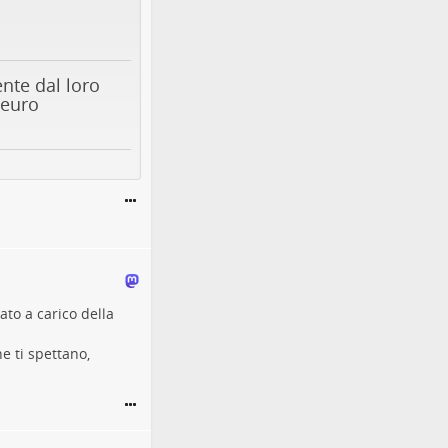
nte dal loro
 euro
ato a carico della
he ti spettano,