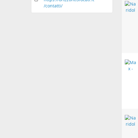
/contatti
/