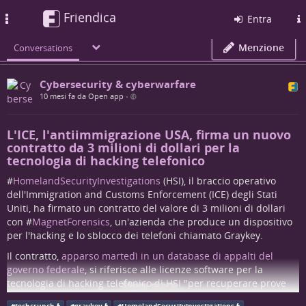
Friendica
Toggle
Entra
navigation
Menzione
Conversations
Cybersecurity & cyberwarfare
10 mesi fa da Open app
•
L'ICE, l'antiimmigrazione USA, firma un nuovo
contratto da 3 milioni di dollari per la
tecnologia di hacking telefonico
#
HomelandSecurityInvestigations
(HSI), il braccio operativo
dell'Immigration and Customs Enforcement (ICE) degli Stati
Uniti, ha firmato un contratto del valore di 3 milioni di dollari
con #
MagnetForensics
, un'azienda che produce un dispositivo
per l'hacking e lo sblocco dei telefoni chiamato Graykey.
Il contratto,
apparso martedì in un database di appalti del
governo federale
, si riferisce alle licenze software per la
tecnologia di hacking telefonico di HSI "per recuperare prove
Show more...
digitali, elaborare più dispositivi e generare report forensi