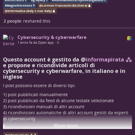
#
techcrunch
#
graykey
#
HomelandSecurityInvestigations
essenziali per la missione di protezione della sicurezza
#
MagnetForensics
@
Lorenzo Franceschi-Bicchierai
nazionale e pubblica".
@
Informatica (Italy e non Italy)
Sebbene il contratto non menzioni il nome del prodotto, è
2 people
reshared this
probabile che si riferisca a #
Graykey
, un sistema forense per
sbloccare gli smartphone ed estrarre dati da essi,
originariamente sviluppato da Grayshift.
Magnet Forensics si è
Cybersecurity & cyberwarfare
fusa con Grayshift
in seguito all'acquisizione da parte della
1 anno fa da Open app
•
società di private equity Thoma Bravo nel 2023.
Questo account è gestito da
@
informapirata ⁂
techcrunch.com/2025/09/18/ice-…
e propone e ricondivide articoli di
cybersecurity e cyberwarfare, in italiano e in
@
Informatica (Italy e non Italy 😁)
inglese
I post possono essere di diversi tipi:
Il post di
@
Lorenzo Franceschi-Bicchierai
è su #
TechCrunch
1) post pubblicati manualmente
Thoma Bravo agrees to acquire digital forensics
2) post pubblicati da feed di alcune testate selezionate
firm Magnet Forensics for over $1B | TechCrunch
3) ricondivisioni manuali di altri account
4) ricondivisioni automatiche di altri account gestiti da esperti
Investment firm Thoma Bravo has agreed to acquire digital forensics
di cybersecurity
firm Magnet Forensics, based in Waterloo, for over $1 billion.
Show more...
NB: purtroppo i post pubblicati da feed di alcune testate
Kyle Wiggers (TechCrunch)