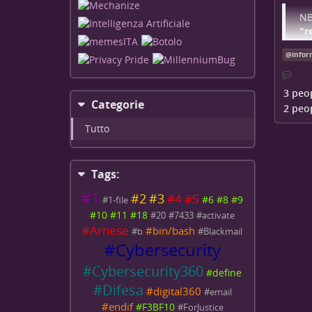
chiede
NB
"r
Tuttav
pu
indica
@
infor
vo
L'arti
qu
provi
ri
3 peo
so
Categorie
2 peo
co
Tutto
Tags:
#
1
#
2
#
3
#
4
#
5
#
6
#
8
#
9
#
1-file
#
10
#
11
#
18
#
20
#
7433
#
activate
#
Arnese
#
bin/bash
#
b
#
Blackmail
#
Cybersecurity
#
Cybersecurity360
#
define
#
Difesa
#
digital360
#
email
#
endif
#
F3BF10
#
ForJustice