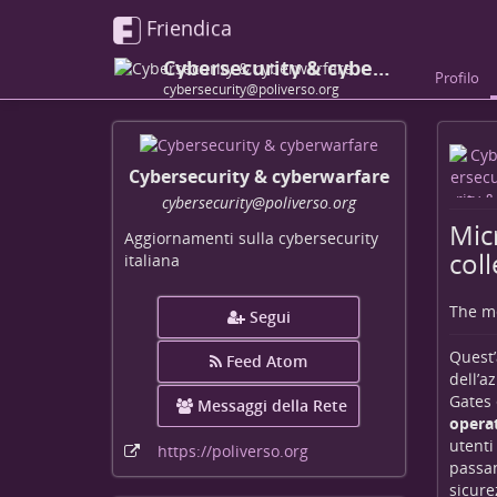
Friendica
Cybersecurity & cyberwarfare
Profilo
cybersecurity@poliverso.org
Cybersecurity & cyberwarfare
cybersecurity
@poliverso
.org
Micr
Aggiornamenti sulla cybersecurity
col
italiana
The me
Segui
Quest’
Feed Atom
dell’a
Gates 
Messaggi della Rete
opera
utenti
https:
/
/poliverso
.org
passa
sicure