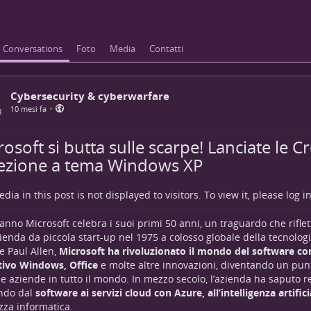
Conversations
Foto
Media
Contatti
Cybersecurity & cyberwarfare
•
10 mesi fa
osoft si butta sulle scarpe! Lanciate le C
lezione a tema Windows XP
dia in this post is not displayed to visitors. To view it, please log in
anno Microsoft celebra i suoi primi 50 anni, un traguardo che rifle
zienda da piccola start-up nel 1975 a colosso globale della tecnologi
e Paul Allen,
Microsoft ha rivoluzionato il mondo del software con
tivo Windows, Office
e molte altre innovazioni, diventando un pun
 e aziende in tutto il mondo. In mezzo secolo, l’azienda ha saputo re
ndo dal
software ai servizi cloud con Azure, all’
intelligenza artifici
zza informatica
.