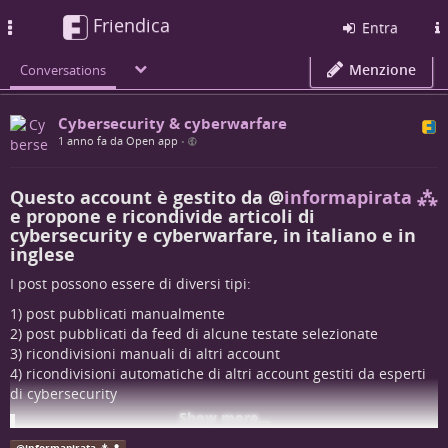
Friendica
Toggle
Entra
navigation
Menzione
Conversations
Cybersecurity & cyberwarfare
1 anno fa da Open app
•
Questo account è gestito da
@
informapirata ⁂
e propone e ricondivide articoli di
cybersecurity e cyberwarfare, in italiano e in
inglese
I post possono essere di diversi tipi:
1) post pubblicati manualmente
2) post pubblicati da feed di alcune testate selezionate
3) ricondivisioni manuali di altri account
4) ricondivisioni automatiche di altri account gestiti da esperti
di cybersecurity
Show more...
NB: purtroppo i post pubblicati da feed di alcune testate