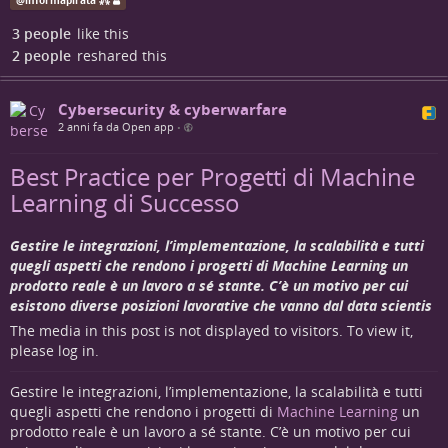
@
informapirata ⁂
includono i cosiddetti
"redazionali"
; i redazionali sono di
fatto delle pubblicità che gli inserzionisti pubblicano per
3 people
like this
elogiare i propri servizi: di solito li eliminiamo
2 people
reshared this
manualmente, ma a volte può capitare che non ce ne
accorgiamo (e no: non siamo sempre on line!) e quindi
possono rimanere on line alcuni giorni. Fermo restando
Cybersecurity & cyberwarfare
che le testate che ricondividiamo sono gratuite e che i
2 anni fa da Open app
•
redazionali sono uno dei metodi più etici per sostenersi
economicamente, deve essere chiaro che questo account
Best Practice per Progetti di Machine
non riceve alcun contributo da queste pubblicazioni.
Learning di Successo
Gestire le integrazioni, l’implementazione, la scalabilità e tutti
quegli aspetti che rendono i progetti di Machine Learning un
prodotto reale è un lavoro a sé stante. C’è un motivo per cui
esistono diverse posizioni lavorative che vanno dal data scientis
The media in this post is not displayed to visitors. To view it,
please log in.
Gestire le integrazioni, l’implementazione, la scalabilità e tutti
quegli aspetti che rendono i progetti di
Machine Learning
un
prodotto reale è un lavoro a sé stante. C’è un motivo per cui