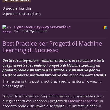
@
informapirata ⁂
includono i cosiddetti
"redazionali"
; i redazionali sono di
fatto delle pubblicità che gli inserzionisti pubblicano per
3 people
like this
elogiare i propri servizi: di solito li eliminiamo
2 people
reshared this
manualmente, ma a volte può capitare che non ce ne
accorgiamo (e no: non siamo sempre on line!) e quindi
possono rimanere on line alcuni giorni. Fermo restando
Cybersecurity & cyberwarfare
che le testate che ricondividiamo sono gratuite e che i
2 anni fa da Open app
•
redazionali sono uno dei metodi più etici per sostenersi
economicamente, deve essere chiaro che questo account
Best Practice per Progetti di Machine
non riceve alcun contributo da queste pubblicazioni.
Learning di Successo
Gestire le integrazioni, l’implementazione, la scalabilità e tutti
quegli aspetti che rendono i progetti di Machine Learning un
prodotto reale è un lavoro a sé stante. C’è un motivo per cui
esistono diverse posizioni lavorative che vanno dal data scientis
The media in this post is not displayed to visitors. To view it,
please log in.
Gestire le integrazioni, l’implementazione, la scalabilità e tutti
quegli aspetti che rendono i progetti di
Machine Learning
un
prodotto reale è un lavoro a sé stante. C’è un motivo per cui