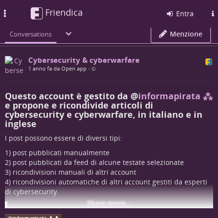
Friendica
Toggle
Entra
navigation
Menzione
Conversations
Cybersecurity & cyberwarfare
1 anno fa da Open app
•
Questo account è gestito da
@
informapirata ⁂
e propone e ricondivide articoli di
cybersecurity e cyberwarfare, in italiano e in
inglese
I post possono essere di diversi tipi:
1) post pubblicati manualmente
2) post pubblicati da feed di alcune testate selezionate
3) ricondivisioni manuali di altri account
4) ricondivisioni automatiche di altri account gestiti da esperti
di cybersecurity
Show more...
NB: purtroppo i post pubblicati da feed di alcune testate