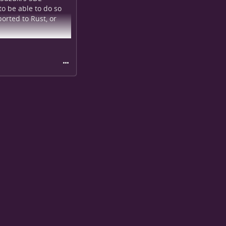
to be able to do so
orted to Rust, or
i uses a VAG KKL
e. It decodes this
ives an LCD display on
 system to display
ult is a display that
 reminds us of some
lts are pretty sharp.
-rs — Suzuki
y Pi and shown on
ub: