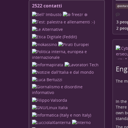
pu
2522 contatti
Visualizza
@
infor
vo
i
qu
contatti
ri
3 peo
so
2 peo
co
Eng
The me
In the
There 
own be
stand
The pr