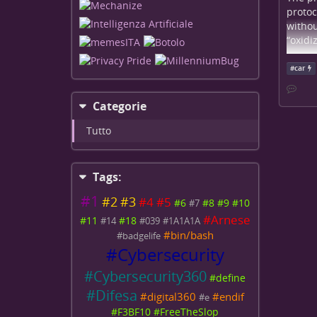
protoc
withou
“oxidiz
More a
#
car
[Shehr
interf
Categorie
data, 
the do
Tutto
live d
both u
interf
Tags:
We’ve 
#
1
#
2
#
3
#
4
#
5
#
6
#
8
#
9
#
10
#
7
Cr
#
Arnese
#
11
#
18
#
14
#
039
#
1A1A1A
Se
#
bin/bash
#
badgelife
st
#
Cybersecurity
gi
#
Cybersecurity360
—
#
define
#
Difesa
#
digital360
#
endif
#
e
#
F3BF10
#
FreeTheSlop