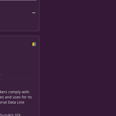
almente, ma a
on line!) e
 testate che
più etici per
on riceve alcun
.
akers comply with.
es and uses for its
erial Data Line
Suzuki’s SDL