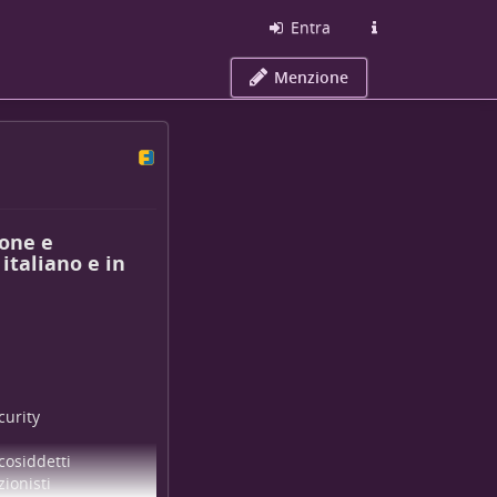
Entra
Menzione
one e
 italiano e in
curity
cosiddetti
zionisti