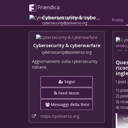
Friendica
Cybersecurity & cyberwarfare
Profilo
cybersecurity@poliverso.org
Cybersecurity & cyberwarfare
cybersecurity
@poliverso
.org
Aggiornamenti sulla cybersecurity
Ques
ricon
italiana
ingl
I post
Segui
1) pos
Feed Atom
2) pos
3) ric
Messaggi della Rete
4) ric
https:
/
/poliverso
.org
NB
"r