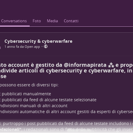
Conversations
Foto
Media
Contatti
Cybersecurity & cyberwarfare
•
1 anno fa da Open app
to account è gestito da
@
informapirata ⁂
e prop
divide articoli di cybersecurity e cyberwarfare, in
ese
 possono essere di diversi tipi:
t pubblicati manualmente
t pubblicati da feed di alcune testate selezionate
ondivisioni manuali di altri account
ondivisioni automatiche di altri account gestiti da esperti di cyberse
: purtroppo i post pubblicati da feed di alcune testate includono i 
edazionali"
; i redazionali sono di fatto delle pubblicità che gli inser
Show more...