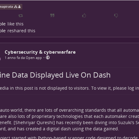
bblicano per elogiare i propri servizi: di solito li eliminiamo manu
mapirata ⁂
lte può capitare che non ce ne accorgiamo (e no: non siamo sempre 
indi possono rimanere on line alcuni giorni. Fermo restando che le
condividiamo sono gratuite e che i redazionali sono uno dei metodi 
ple
like this
stenersi economicamente, deve essere chiaro che questo account n
ple
reshared this
ntributo da queste pubblicazioni.
Cybersecurity & cyberwarfare
•
1 anno fa da Open app
ine Data Displayed Live On Dash
dia in this post is not displayed to visitors. To view it, please log in
 auto world, there are lots of overarching standards that all autom
are also lots of proprietary technologies that each automaker creat
nefit. [Shehriyar Qureshi] has recently been diving into Suzuki’s S
ard,
and has created a digital dash using the data gained.
oject started with Python-based scanner code designed to decode 