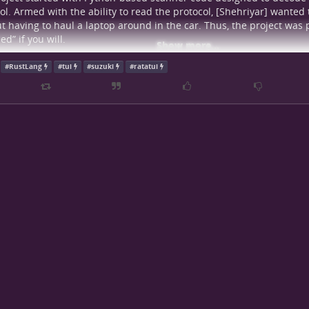
ol. Armed with the ability to read the protocol, [Shehriyar] wanted 
t having to haul a laptop around in the car. Thus, the project was p
ed” if you will.
Show more...
fter the break…
#
RustLang
#
tui
#
suzuki
#
ratatui
iyar] has installed the system in a Suzuki Baleno. The Raspberry P
ace to connect to the car via its OBD port and connect to the SDL lin
and processes it to pull out parameters like speed, RPM. It then dr
uble-DIN stereo in the dash. A simple composite output allows the
ata while driving the vehicle. The UI
uses the Ratatui library.
The res
pdates smoothly and rapidly. It has a great retro vibe that kind of
aces seen in Hollywood movies. Despite being analog video, the resu
seen a few great digital dashboards over the years.
azy news: Ratatui made it into a car dashboard
suzui
rial Data Line viewer in Rust
Displays live car data, powered b
ereo over RCA
Written in Rust & built with @ratatui.rs
GitH
thub.com/thatdevsherr…#
rustlang
#
ratatui
#
tui
#
car
#
suzuki
Orhun Parmaksız (@orhun.dev)
2025-07-14T12:27:41.398Z