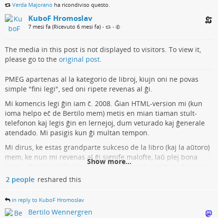
Verda Majorano
ha ricondiviso questo.
KuboF Hromoslav
7 mesi fa (Ricevuto 6 mesi fa)
•
•
The media in this post is not displayed to visitors. To view it,
please go to the
original post
.
PMEG apartenas al la kategorio de libroj, kiujn oni ne povas
simple "fini legi", sed oni ripete revenas al ĝi.
Mi komencis legi ĝin iam ĉ. 2008. Ĝian HTML-version mi (kun
ioma helpo eĉ de Bertilo mem) metis en mian tiaman stult-
telefonon kaj legis ĝin en lernejoj, dum veturado kaj ĝenerale
atendado. Mi pasigis kun ĝi multan tempon.
Mi dirus, ke estas grandparte sukceso de la libro (kaj la aŭtoro)
mem, ke nun mi revenas al ĝi signife malofte, laŭ plej bona
Show more...
senco. Dankon al Bertilo pro tiu ĉi gravega kontribuo al
Esperantujo!
2 people
reshared this
(comment on
Plena manlibro de Esperanta gramatiko
)
in reply to KuboF Hromoslav
Bertilo Wennergren