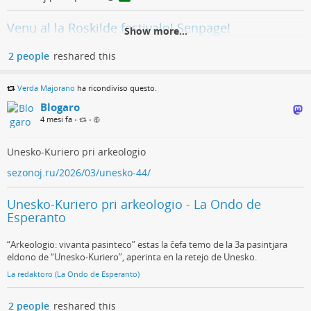
Venu al la Roskilde festivalo! Senpage!
Show more...
Profitez des vidéos et de la musique que vous aimez, mettez en ligne
2 people
reshared this
des contenus originaux, et partagez-les avec vos amis, vos proches et le
monde entier.
Verda Majorano
ha ricondiviso questo.
Germana Esperanto Junularo | GEJ (YouTube)
Blogaro
4 mesi fa
•
•
Unesko-Kuriero pri arkeologio
sezonoj.ru/2026/03/unesko-44/
Unesko-Kuriero pri arkeologio - La Ondo de
Esperanto
“Arkeologio: vivanta pasinteco” estas la ĉefa temo de la 3a pasintjara
eldono de “Unesko-Kuriero”, aperinta en la retejo de Unesko.
La redaktoro (La Ondo de Esperanto)
2 people
reshared this