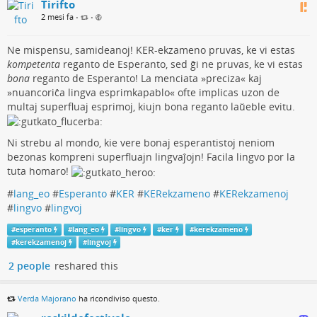
Tirifto
2 mesi fa
•
•
Ne mispensu, samideanoj! KER-ekzameno pruvas, ke vi estas
kompetenta
reganto de Esperanto, sed ĝi ne pruvas, ke vi estas
bona
reganto de Esperanto! La menciata »preciza« kaj
»nuancoriĉa lingva esprimkapablo« ofte implicas uzon de
multaj superfluaj esprimoj, kiujn bona reganto laŭeble evitu.
Ni strebu al mondo, kie vere bonaj esperantistoj neniom
bezonas kompreni superfluajn lingvaĵojn! Facila lingvo por la
tuta homaro!
#
lang_eo
#
Esperanto
#
KER
#
KERekzameno
#
KERekzamenoj
#
lingvo
#
lingvoj
#
esperanto
#
lang_eo
#
lingvo
#
ker
#
kerekzameno
#
kerekzamenoj
#
lingvoj
2 people
reshared this
Verda Majorano
ha ricondiviso questo.