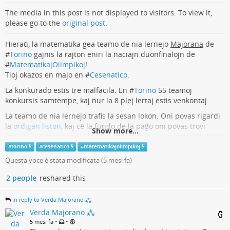
The media in this post is not displayed to visitors. To view it,
please go to the
original post
.
Hieraŭ, la matematika gea teamo de nia lernejo
Majorana
de
#
Torino
gajnis la rajton eniri la naciajn duonfinalojn de
#
MatematikajOlimpikoj
!
Tioj okazos en majo en #
Cesenatico
.
La konkurado estis tre malfacila. En #
Torino
55 teamoj
konkursis samtempe, kaj nur la 8 plej lertaj estis venkontaj.
La teamo de nia lernejo trafis la sesan lokon. Oni povas rigardi
la
ordigan liston
, kaj cê la fundo de la paĝo oni povas trovi
Show more...
prembutoneton per kiu oni povas revidi la tutan
historion
de la
konkuro.
#
torino
#
cesenatico
#
matematikajolimpikoj
Questa voce è stata modificata (
5 mesi fa
)
Nia teamo gajnis 934 poentojn. La antaŭa teamo, nur 29
poentojn pli, la posta, 74 poentojn malpli.
2 people
reshared this
9 minutojn antaŭ la fino, la teamo nur estis deka.
in reply to Verda Majorano ⁂
Ĉi-jare la ina teamo ne gajnis la finalon, nur por unu loko, nur
Verda Majorano ⁂
por malmultaj poentoj.
•
•
5 mesi fa