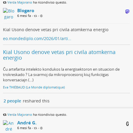
Verda Majorano
ha ricondiviso questo.
Blogaro
6 mesi fa
•
•
Kial Usono denove vetas pri civila atomkerna energio
eo.mondediplo.com/2026/01/arti…
Kial Usono denove vetas pri civila atomkerna
energio
Ĉu artefarita intelekto kondukos la energisektoron en situacion de
trokreskado ? La svarmoj da mikroprocesoroj kiuj funkciigas
konversaciajn (…)
Eva THIÉBAUD (Le Monde diplomatique)
2 people
reshared this
Verda Majorano
ha ricondiviso questo.
André G.
6 mesi fa
•
•