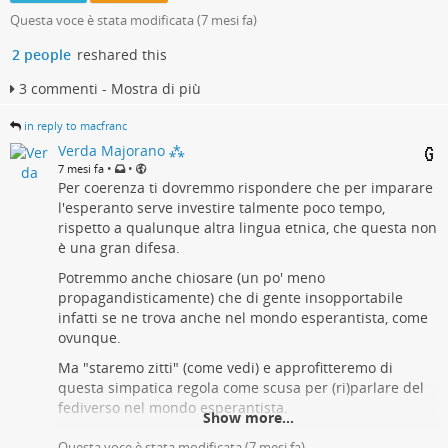
Questa voce è stata modificata (
7 mesi fa
)
macfranc
2026-01-04 10:44:27
2 people
reshared this
3 commenti - Mostra di più
Queste sono le nuove regole:
Gli amministratori possono decidere il bando di un
in reply to macfranc
utente in qualsiasi momento e senza esplicitarne le
Verda Majorano ⁂
motivazioni perché hanno il diritto e il dovere di tutelare
•
•
7 mesi fa
sé stessi, la serenità dell'istanza e la felicità degli utenti.
Per coerenza ti dovremmo rispondere che per imparare
Rispetto: il confronto tra utenti deve essere rispettoso e
l'esperanto serve investire talmente poco tempo,
non sprezzante né ostile. Ricorda che esistono persone
rispetto a qualunque altra lingua etnica, che questa non
con sensibilità diverse dalla tua e che questa è una
è una gran difesa.
bacheca pubblica
Accessibilità: descrivi immagini e video con la funzione di
Potremmo anche chiosare (un po' meno
testo alternativo: c'è chi non può vederle
propagandisticamente) che di gente insopportabile
Divieti: sono vietati fascismo, razzismo, sessismo,
infatti se ne trova anche nel mondo esperantista, come
omofobia, transfobia, abilismo, trolling, body shaming,
ovunque.
doxxing, impersonificazione, molestie, risposte criptiche o
Ma "staremo zitti" (come vedi) e approfitteremo di
allusive, spam, vendite, fake news, propaganda di
questa simpatica regola come scusa per (ri)parlare del
potenze straniere; messaggi disturbanti solo con CW
fediverso nel mondo esperantista.
attivato
Show more...
Federazione: è vietato accusare o attaccare le altre
Questa voce è stata modificata (
7 mesi fa
)