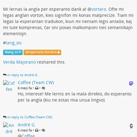
Mi lernas la angla per esperanto dank al
@
vortaro
. Ofte mi
legas anglan vorton, kies signifon mi konas malprecize. Tiam mi
legas la esperantan tradukon, kiun mi neniam legis antaŭe, kaj
mi tute komprenas, ĉar oni povas malkomponi ties semantikajn
elementojn.
#
lang_eo
#
lang_eo
@
Esperanta Vortaro
Verda Majorano
reshared this.
in reply to André G.
Coffee (Team CW)
•
•
6 mesi fa
Ho, interese! Me lernis en la mala direkto, do esperanto
per la angla (kiu ne estas mia unua lingvo).
in reply to Coffee (Team CW)
André G.
•
•
6 mesi fa
@
Coffee