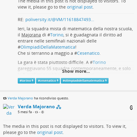
The media in this post is not displayed to visitors. To
Schermata unica Gara di Torino 2026
view it, please go to the
original post
.
gas.unipi.it
RE:
poliversity.it/@VM/11618847493…
Ieri, la squadra mista di matematica della nostra scuola,
il
Majorana
di #
Torino
, si è guadagnata il diritto ad
entrare nelle semifinali nazionali delle
#
OlimpiadiDellaMatematica
!
Che si terranno a maggio a #
Cesenatico
.
La gara è stata piuttosto difficile. A #
Torino
gareggiavano 55 squadre contemporaneamente, e solo
Show more...
le 8 migliori sarebbero state vincitrici.
#
torino
#
cesenatico
#
olimpiadidellamatematica
La squadra della nostra scuola ha raggiunto la sesta
posizione. Si può vedere la
classifica
, e sul fondo della
pagina si può trovare un pulsantino tramite il quale si
Verda Majorano
ha ricondiviso questo.
può rivedere l'intera
storia
della gara.
Verda Majorano ⁂
La nostra squadra ha guadagnato 934 punti. La squadra
5 mesi fa
•
•
che ci recede, solo 29 ponti in più, la seguente, 74 punti
in meno.
The media in this post is not displayed to visitors. To view it,
please go to the
original post
.
A 9 minuti dalla fine, la squadra era solo decima.