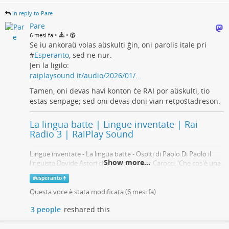
i podcast e i tuoi programmi preferiti.
in reply to Pare
RaiPlaySound
Pare
•
•
6 mesi fa
Se iu ankoraŭ volas aŭskulti ĝin, oni parolis itale pri
#
Esperanto
, sed ne nur.
Jen la ligilo:
raiplaysound.it/audio/2026/01/…
Tamen, oni devas havi konton ĉe RAI por aŭskulti, tio
estas senpage; sed oni devas doni vian retpoŝtadreson.
La lingua batte | Lingue inventate | Rai
Radio 3 | RaiPlay Sound
Lingue inventate - La lingua batte - Ospiti di Paolo Di Paolo il
Show more...
linguista Davide Astori che ha scritto per Carocci "Che cos'è una
lingua inventata" ed Eva Danese, autrice di "Se i bradipi
#
esperanto
potessero parlare.
Questa voce è stata modificata (
6 mesi fa
)
RaiPlaySound
3 people
reshared this