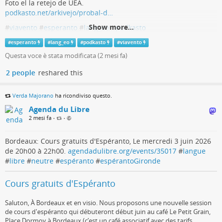
Foto el la retejo de UEA.
podkasto.net/arkivejo/probal-d…
Show more...
#
viavento
#
esperanto
#
lang_eo
#
podkasto
#
esperanto
#
lang_eo
#
podkasto
#
viavento
Varsovia Vento Elsendoj · Probal Dasgupta
Questa voce è stata modificata (
2 mesi fa
)
www.podkasto.net
2 people
reshared this
Verda Majorano
ha ricondiviso questo.
Agenda du Libre
2 mesi fa
•
•
Bordeaux: Cours gratuits d'Espéranto, Le mercredi 3 juin 2026
de 20h00 à 22h00.
agendadulibre.org/events/35017
#
langue
#
libre
#
neutre
#
espéranto
#
espérantoGironde
Cours gratuits d'Espéranto
Saluton, À Bordeaux et en visio. Nous proposons une nouvelle session
de cours d'espéranto qui débuteront début juin au café Le Petit Grain,
Place Dormoy à Bordeaux (c’est un café associatif avec des tarifs