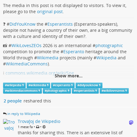
The media in this post is not displayed to visitors. To view it,
please go to the
original post
.
❓ #
DidYouKnow
the #
Esperantists
(Esperanto-speakers),
despite not having a country of their own, are a big community
with a culture and identity of their own?.
📸 #
WikiLovesZEOs
2026 is an international #
photographic
competition to promote the #
Esperanto
heritage around the
World through #
Wikimedia
projects (mainly #
Wikipedia
and
#
WikimediaCommons
).
ℹ️
commons.wikimedia.org/wiki/Spe…
Show more...
Commons:Wiki Loves ZEOs 2026 - Wikimedia
#
wikipedia
#
wikimedia
#
esperanto
#
didyouknow
#
wikimediacommons
#
photographic
#
esperantists
#
wikiloveszeos
Commons
2 people
reshared this
commons.wikimedia.org
in reply to Wikipedia
Trovaĵoj de Vikipedio
•
•
1 mese fa
thanks for sharing this. There is an extensive list of