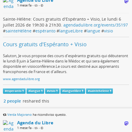
Agenda du Libre
1 mese fa
•
•
Sainte-Hélène: Cours gratuits d'Espéranto + Visio, Le lundi 6
juillet 2026 de 19h30 à 21h30.
agendadulibre.org/events/35197
#
sainteHélène
#
espéranto
#
langueLibre
#
langue
#
visio
Cours gratuits d'Espéranto + Visio
Saluton, Je vous propose des cours d'espéranto gratuits qui débuteront
le lundi 8 juin à Sainte-Hélène dans le Médoc et qui sera également
disponible en visioconférence.Le cours est destiné aux apprenants
francophones de France et d'ailleurs.
www.agendadulibre.org
#
esperanto
#
langue
#
visio
#
languelibre
#
saintehelene
2 people
reshared this
Verda Majorano
ha ricondiviso questo.
Agenda du Libre
1 mese fa
•
•