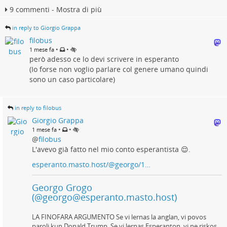
9 commenti - Mostra di più
in reply to Giorgio Grappa
filobus
•
•
1 mese fa
però adesso ce lo devi scrivere in esperanto
(Io forse non voglio parlare col genere umano quindi
sono un caso particolare)
in reply to filobus
Giorgio Grappa
•
•
1 mese fa
@
filobus
L'avevo già fatto nel mio conto esperantista 😌.
esperanto.masto.host/@georgo/1…
Georgo Grogo
(@georgo@esperanto.masto.host)
LA FINOFARA ARGUMENTO Se vi lernas la anglan, vi povos
paroli kun Donald Trump. Se vi lernas Esperanton, vi ne riskos