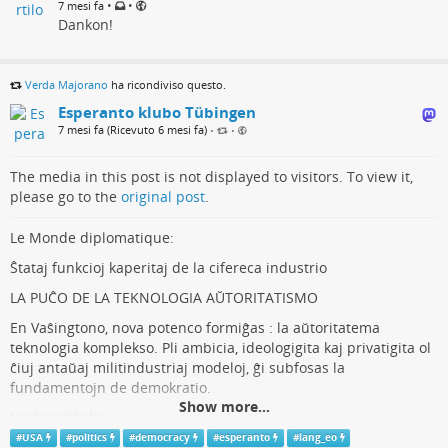
•
•
7 mesi fa
Dankon!
Verda Majorano
ha ricondiviso questo.
Esperanto klubo Tübingen
7 mesi fa (Ricevuto 6 mesi fa)
•
•
The media in this post is not displayed to visitors. To view it,
please go to the
original post
.
Le Monde diplomatique:
Ŝtataj funkcioj kaperitaj de la cifereca industrio
LA PUĈO DE LA TEKNOLOGIA AŬTORITATISMO
En Vaŝingtono, nova potenco formiĝas : la aŭtoritatema
teknologia komplekso. Pli ambicia, ideologigita kaj privatigita ol
ĉiuj antaŭaj militindustriaj modeloj, ĝi subfosas la
fundamentojn de demokratio.
Show more...
Jen la artikolo:
eo.mondediplo.com/2025/11/arti…
#
USA
#
politics
#
democracy
#
esperanto
#
lang_eo