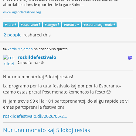
abordables dans le quartier de la gare Saint…
www.agendadulibre.org
#
libre
#
esperanto
#
langue
#
neutre
#
esperantogironde
2 people
reshared this
Verda Majorano
ha ricondiviso questo.
roskildefestivalo
2 mesi fa
•
•
Nur unu monato kaj 5 lokoj restas!
La programo por la tuta festivalo kaj por por la Esperanto-
teamo estas preta! Post monato komencos la festo 🙂
Ni jam trovis 99 el la 104 partoprenantoj, do aliĝu rapide se vi
emas partopreni la festivalon!
roskildefestivalo.dk/2026/05/2…
Nur unu monato kaj 5 lokoj restas