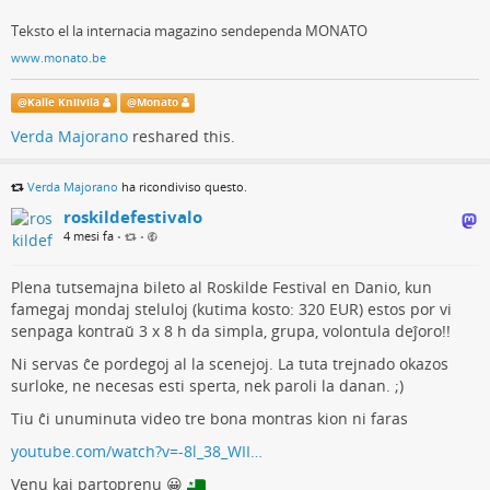
Teksto el la internacia magazino sendependa MONATO
www.monato.be
@
Kalle Kniivilä
@
Monato
Verda Majorano
reshared this.
Verda Majorano
ha ricondiviso questo.
roskildefestivalo
4 mesi fa
•
•
Plena tutsemajna bileto al Roskilde Festival en Danio, kun
famegaj mondaj steluloj (kutima kosto: 320 EUR) estos por vi
senpaga kontraŭ 3 x 8 h da simpla, grupa, volontula deĵoro!!
Ni servas ĉe pordegoj al la scenejoj. La tuta trejnado okazos
surloke, ne necesas esti sperta, nek paroli la danan. ;)
Tiu ĉi unuminuta video tre bona montras kion ni faras
youtube.com/watch?v=-8l_38_WII…
Venu kaj partoprenu 😀