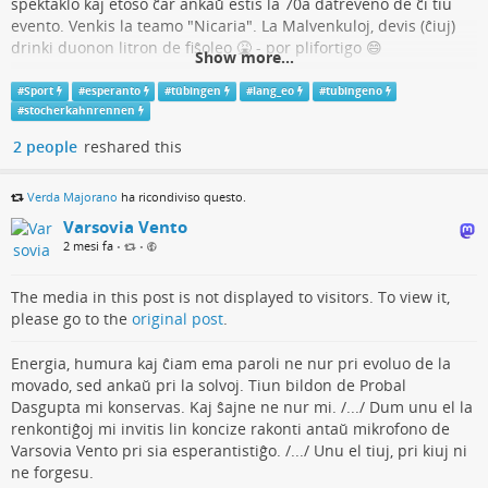
spektaklo kaj etoso ĉar ankaŭ estis la 70a datreveno de ĉi tiu
evento. Venkis la teamo "Nicaria". La Malvenkuloj, devis (ĉiuj)
drinki duonon litron de fiŝoleo 🤮 - por plifortigo 😄
Show more...
#
esperanto
#
lang_eo
#
sport
#
tübingen
#
stocherkahnrennen
#
Sport
#
esperanto
#
tübingen
#
lang_eo
#
tubingeno
#
stocherkahnrennen
2 people
reshared this
Verda Majorano
ha ricondiviso questo.
Varsovia Vento
2 mesi fa
•
•
The media in this post is not displayed to visitors. To view it,
please go to the
original post
.
Energia, humura kaj ĉiam ema paroli ne nur pri evoluo de la
movado, sed ankaŭ pri la solvoj. Tiun bildon de Probal
Dasgupta mi konservas. Kaj ŝajne ne nur mi. /.../ Dum unu el la
renkontiĝoj mi invitis lin koncize rakonti antaŭ mikrofono de
Varsovia Vento pri sia esperantistiĝo. /.../ Unu el tiuj, pri kiuj ni
ne forgesu.