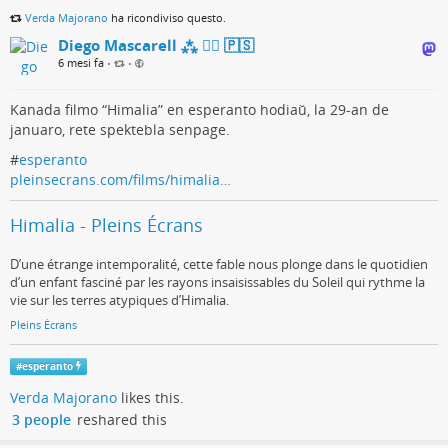
Ĉi-jare la ina teamo ne gajnis la finalon, nur por unu
Verda Majorano
ha ricondiviso questo.
loko, nur por malmultaj poentoj.
Diego Mascarell ⁂ 🏳️‍🌈 🇵🇸
6 mesi fa
•
•
Kanada filmo “Himalia” en esperanto hodiaŭ, la 29-an de
Schermata unica Gara di Torino 2026
januaro, rete spektebla senpage.
gas.unipi.it
#
esperanto
pleinsecrans.com/films/himalia…
Himalia - Pleins Écrans
D’une étrange intemporalité, cette fable nous plonge dans le quotidien
d’un enfant fasciné par les rayons insaisissables du Soleil qui rythme la
vie sur les terres atypiques d’Himalia.
Pleins Écrans
#
esperanto
Verda Majorano
likes this.
3 people
reshared this