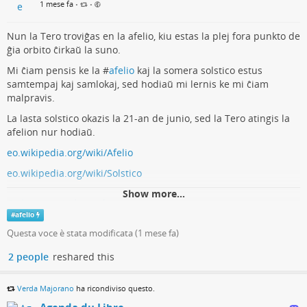
1 mese fa
•
•
Nun la Tero troviĝas en la afelio, kiu estas la plej fora punkto de
ĝia orbito ĉirkaŭ la suno.
Mi ĉiam pensis ke la #
afelio
kaj la somera solstico estus
samtempaj kaj samlokaj, sed hodiaŭ mi lernis ke mi ĉiam
malpravis.
La lasta solstico okazis la 21-an de junio, sed la Tero atingis la
afelion nur hodiaŭ.
eo.wikipedia.org/wiki/Afelio
eo.wikipedia.org/wiki/Solstico
Show more...
Solstico - Vikipedio
#
afelio
Contributors to Wikimedia projects (Wikimedia Foundation, Inc.)
Questa voce è stata modificata (
1 mese fa
)
2 people
reshared this
Verda Majorano
ha ricondiviso questo.