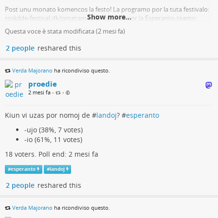
Post unu monato komencos la festo! La programo por la tuta festivalo:
Show more...
roskilde-festival.dk/program La programo por la Esperanto-teamo:
mallonge.net/programo Ni jam trovi 99 el la 104 partoprenantoj…
Questa voce è stata modificata (
2 mesi fa
)
roskildefestivalo (Roskilde Festivalo)
2 people
reshared this
Verda Majorano
ha ricondiviso questo.
proedie
2 mesi fa
•
•
Kiun vi uzas por nomoj de #
landoj
? #
esperanto
-ujo (38%, 7 votes)
-io (61%, 11 votes)
18 voters. Poll end: 2 mesi fa
#
esperanto
#
landoj
2 people
reshared this
Verda Majorano
ha ricondiviso questo.