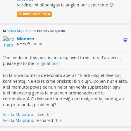
Verdire, mi plibonigas la anglan per esperanto 🙂
@
Coffee (Team CW)
Verda Majorano
ha ricondiviso questo.
Monato
6 mesi fa
•
•
The media in this post is not displayed to visitors. To view it,
please go to the
original post
.
En la nova numero de Monato aperas 15 artikoloj el diversaj
kontinentoj. Ne eblas ĉi tie priskribi ilin ĉiujn. Do jen nur elekto:
Kiel mamutoj povas eĉ nun helpi nin venki superbakteriojn?
Kiel nilanseroj ĝenas la matenan promenadon de la
ĉefredaktoro? Ĉu Monato interesiĝu pri malgrandaj landoj, aŭ
nur pri mondaj problemoj?
Verda Majorano
likes this.
Verda Majorano
reshared this.