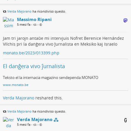
Verda Majorano
ha ricondiviso questo.
Massimo Ripani
5 mesi fa
•
•
Jam tri jarojn antaŭe mi intervjuis Nofret Berenice Hernández
Vilchis pri la danĝera vivo ĵurnalista en Meksiko kaj Israelo
monato.be/2023/013399.php
El danĝera vivo ĵurnalista
Teksto el la internacia magazino sendependa MONATO
www.monato.be
Verda Majorano
reshared this.
Verda Majorano
ha ricondiviso questo.
Verda Majorano ⁂
5 mesi fa
•
•