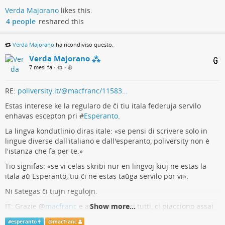
#
Esperanto
#
lang_eo
#
politics
#
USA
#
democracy
Verda Majorano
likes this.
4 people
reshared this
La puĉo de la teknologia aŭtoritatismo
Verda Majorano
ha ricondiviso questo.
En Vaŝingtono, nova potenco formiĝas : la aŭtoritatema teknologia
Verda Majorano ⁂
komplekso. Pli ambicia, ideologigita kaj privatigita ol ĉiuj antaŭaj (…)
7 mesi fa
•
•
Francesca BRIA (Le Monde diplomatique)
RE:
poliversity.it/@macfranc/11583…
Estas interese ke la regularo de ĉi tiu itala federuja servilo
enhavas escepton pri #
Esperanto
.
La lingva kondutlinio diras itale: «se pensi di scrivere solo in
lingue diverse dall'italiano e dall'esperanto, poliversity non è
l'istanza che fa per te.»
Tio signifas: «se vi celas skribi nur en lingvoj kiuj ne estas la
itala aŭ Esperanto, tiu ĉi ne estas taŭga servilo por vi».
Ni ŝategas ĉi tiujn regulojn.
IT: Grazie
@
macfranc
e amministratori tutti, ci piacciono assai
Show more...
queste regole 😄.
#
esperanto
@
macfranc