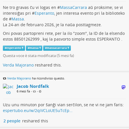
Quest'anno la squadra femminile non ha raggiunto la
Ne tro gravas ĉu vi logas en #
MassaCarrara
aŭ proksime; se vi
finale, per una sola posizione, solo per pochi punti.
interesiĝas pri #
Esperanto
, jen interesa evento pri la biblioteko
de #
Massa
.
Verda Majorano ⁂
La 24-an de februaro 2026, je la naŭa posttagmeze.
2026-03-07 14:57:10
Oni povas partopreni rete, per la ilo "zoom", la ID de la elsendo
estos 88501262999 , kaj la pasvorto simple estos ESPERANTO .
Hieraŭ, la matematika gea teamo de nia lernejo
Majorana
de #
Torino
gajnis la rajton eniri la naciajn
#
esperanto
#
massa
#
massacarrara
duonfinalojn de #
MatematikajOlimpikoj
!
Questa voce è stata modificata (
5 mesi fa
)
Tioj okazos en majo en #
Cesenatico
.
Verda Majorano
reshared this.
La konkurado estis tre malfacila. En #
Torino
55 teamoj
konkursis samtempe, kaj nur la 8 plej lertaj estis
venkontaj.
Verda Majorano
ha ricondiviso questo.
La teamo de nia lernejo trafis la sesan lokon. Oni povas
Jacob Nordfalk
rigardi la
ordigan liston
, kaj cê la fundo de la paĝo oni
6 mesi fa
•
•
povas trovi prembutoneton per kiu oni povas revidi la
tutan
historion
de la konkuro.
Uzu unu minuton por ŝanĝi vian serĉilon, se ne vi ne jam faris:
espertubo.eu/w/2qiVCLoUE5uTcEp…
Nia teamo gajnis 934 poentojn. La antaŭa teamo, nur 29
poentojn pli, la posta, 74 poentojn malpli.
2 people
reshared this
9 minutojn antaŭ la fino, la teamo nur estis deka.