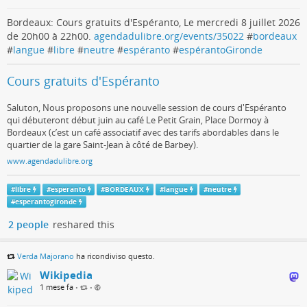
Bordeaux: Cours gratuits d'Espéranto, Le mercredi 8 juillet 2026
de 20h00 à 22h00.
agendadulibre.org/events/35022
#
bordeaux
#
langue
#
libre
#
neutre
#
espéranto
#
espérantoGironde
Cours gratuits d'Espéranto
Saluton, Nous proposons une nouvelle session de cours d'Espéranto
qui débuteront début juin au café Le Petit Grain, Place Dormoy à
Bordeaux (c’est un café associatif avec des tarifs abordables dans le
quartier de la gare Saint-Jean à côté de Barbey).
www.agendadulibre.org
#
libre
#
esperanto
#
BORDEAUX
#
langue
#
neutre
#
esperantogironde
2 people
reshared this
Verda Majorano
ha ricondiviso questo.
Wikipedia
1 mese fa
•
•