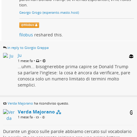
tion.
Georgo Grogo (esperanto.masto.host)
@
filobus
filobus
reshared this.
in reply to Giorgio Grappa
Ju
•
•
1 mese fa
...uhm... bisognerebbe prima capire se Donald Trump
sa parlare l'inglese: la cosa è ancora da verificare, pare
conosca solo un numero limitato di termini molto
semplici.
Verda Majorano
ha ricondiviso questo.
Verda Majorano ⁂
1 mese fa
•
•
Durante un gioco sulle parole abbiamo cercato sul vocabolario