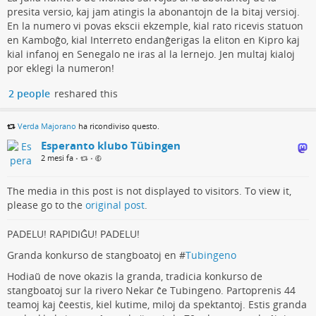
presita versio, kaj jam atingis la abonantojn de la bitaj versioj.
En la numero vi povas ekscii ekzemple, kial rato ricevis statuon
en Kamboĝo, kial Interreto endanĝerigas la eliton en Kipro kaj
kial infanoj en Senegalo ne iras al la lernejo. Jen multaj kialoj
por eklegi la numeron!
2 people
reshared this
Verda Majorano
ha ricondiviso questo.
Esperanto klubo Tübingen
2 mesi fa
•
•
The media in this post is not displayed to visitors. To view it,
please go to the
original post
.
PADELU! RAPIDIĜU! PADELU!
Granda konkurso de stangboatoj en #
Tubingeno
Hodiaŭ de nove okazis la granda, tradicia konkurso de
stangboatoj sur la rivero Nekar ĉe Tubingeno. Partoprenis 44
teamoj kaj ĉeestis, kiel kutime, miloj da spektantoj. Estis granda