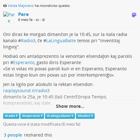
Verda Majorano
ha ricondiviso questo.
Pare
6 mesi fa
•
•
Oni diras ke morgaŭ dimanĉon je la 10:45, sur la itala radia
kanalo #
Radio3
, ĉe #
LaLinguaBatte
temos pri "inventitaj
lingvoj".
Hodiaŭ oni antaŭprezentis la venontan elsendaĵon kaj parolis
pri #
Esperanto
, gasto diris Esperante:
«Se vi volas mi povas paroli kun vi en Esperanto, Esperanto
estas lingvo kiun oni povas uzi por interkompreniĝo».
Jen la ligilo por aŭskulti la rektan elsendon:
raiplaysound.it/radio3
dimanĉo la 25a, je 10:45 (laŭ CentrEŭropa Tempo,
kompreneble), kaj itale.
Show more...
#
Radio
#
radio
#
esperanto
#
Lalinguabatte
#
Radio3
Rai Radio 3 | Canale | RaiPlay Sound
Questa voce è stata modificata (
6 mesi fa
)
3 people
reshared this
Cultura, musica e approfondimenti. Segui la diretta di Rai Radio 3, scopri