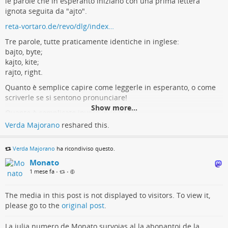
le parole che in esperanto iniziano con una prima lettera
ignota seguita da "ajto".
reta-vortaro.de/revo/dlg/index…
Tre parole, tutte praticamente identiche in inglese:
bajto, byte;
kajto, kite;
rajto, right.
Quanto è semplice capire come leggerle in esperanto, o come
scriverle se si sentono pronunciare!
Show more...
Quanto è complicato invece in inglese!
Verda Majorano
reshared this.
Reta Vortaro - Enirpaĝo
Verda Majorano
ha ricondiviso questo.
www.reta-vortaro.de
Monato
1 mese fa
•
•
The media in this post is not displayed to visitors. To view it,
please go to the
original post
.
La julia numero de Monato survojas al la abonantoj de la