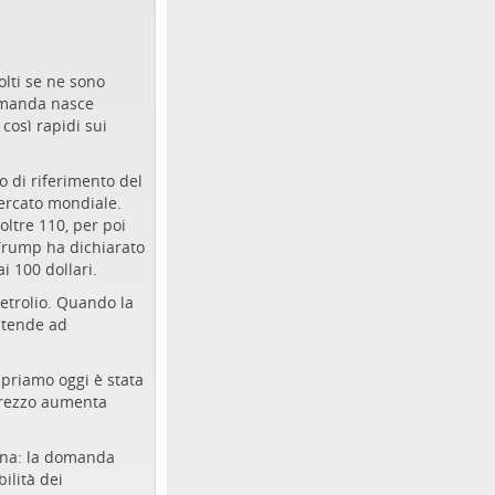
olti se ne sono
domanda nasce
così rapidi sui
zo di riferimento del
mercato mondiale.
oltre 110, per poi
Trump ha dichiarato
i 100 dollari.
etrolio. Quando la
 tende ad
priamo oggi è stata
 prezzo aumenta
zina: la domanda
ilità dei