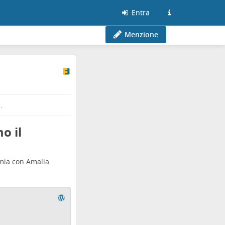
Entra
Menzione
.
o il
mia con Amalia