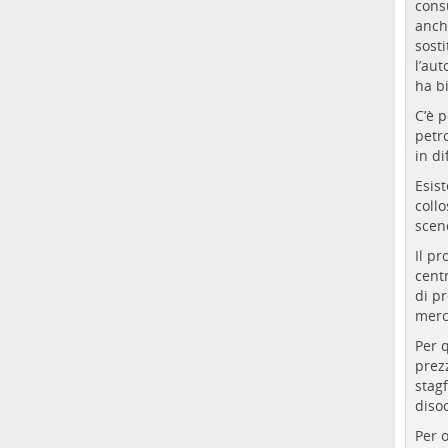
cons
anche
sost
l’au
ha b
C’è 
petro
in di
Esis
coll
scen
Il pr
cent
di pr
merc
Per q
prezz
stag
diso
Per 