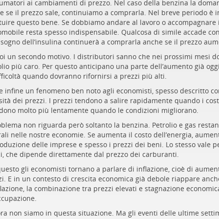
umatori ai cambiamenti di prezzo. Nel caso della benzina la doman
 se il prezzo sale, continuiamo a comprarla. Nel breve periodo è infa
ituire questo bene. Se dobbiamo andare al lavoro o accompagnare i f
tomobile resta spesso indispensabile. Qualcosa di simile accade con
isogno dell’insulina continuerà a comprarla anche se il prezzo aum
poi un secondo motivo. I distributori sanno che nei prossimi mesi 
lio più caro. Per questo anticipano una parte dell’aumento già oggi
fficoltà quando dovranno rifornirsi a prezzi più alti.
te infine un fenomeno ben noto agli economisti, spesso descritto co
osità dei prezzi. I prezzi tendono a salire rapidamente quando i co
dono molto più lentamente quando le condizioni migliorano.
oblema non riguarda però soltanto la benzina. Petrolio e gas restan
rali nelle nostre economie. Se aumenta il costo dell’energia, aumen
oduzione delle imprese e spesso i prezzi dei beni. Lo stesso vale pe
i, che dipende direttamente dal prezzo dei carburanti.
uesto gli economisti tornano a parlare di inflazione, cioè di aumen
i. E in un contesto di crescita economica già debole riappare anche
flazione, la combinazione tra prezzi elevati e stagnazione economic
ccupazione.
ora non siamo in questa situazione. Ma gli eventi delle ultime sett