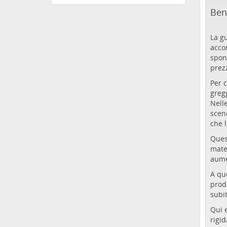
Ben
La gu
accor
spont
prez
Per c
greg
Nelle
scen
che l
Ques
mate
aume
A qu
prod
subi
Qui 
rigid