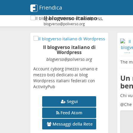
Friendica
Il blogverso italiano di Wordpress
blogverso@poliverso.org
Il blogverso italiano di
Wordpress
blogverso
@poliverso
.org
The me
Account cyborg (mezzo umano e
mezzo bot) dedicato ai blog
Un 
Wordpress italiani federati con
ben
ActivityPub
Chi vu
Segui
@
Che 
Feed Atom
Messaggi della Rete