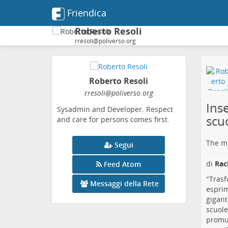
Friendica
Roberto Resoli
rresoli@poliverso.org
Roberto Resoli
rresoli
@poliverso
.org
Inse
Sysadmin and Developer. Respect
scu
and care for persons comes first.
The me
Segui
di
Rac
Feed Atom
"Trasf
Messaggi della Rete
esprim
gigant
scuole
promuo