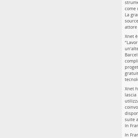
strume
come u
La gra
source
attore
Xnet è
"Lavo
un'alt
Barcel
compli
proget
gratui
tecnol
Xnet h
lascia
utiliz
coinvo
dispon
suite 
In Fra
In Fra