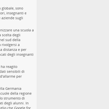
h globale, sono
ori, insegnanti e
e aziende sugli
anizzare una scuola a
 scelta degli
nel sud della
 rivolgersi a
 a distanza e per
acati degli insegnanti
 ha reagito
ati sensibili di
 d'allarme per
della Germania
scuole della regione
 lo strumento di
i degli alunni. In
uglio che Google for