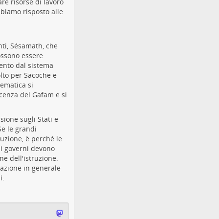
re risorse di lavoro
biamo risposto alle
nti, Sésamath, che
possono essere
ento dal sistema
olto per Sacoche e
ematica si
cenza del Gafam e si
sione sugli Stati e
Se le grandi
ruzione, è perché le
 i governi devono
e dell'istruzione.
razione in generale
i.