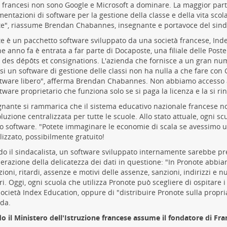
 francesi non sono Google e Microsoft a dominare. La maggior part
entazioni di software per la gestione della classe e della vita scol
e", riassume Brendan Chabannes, insegnante e portavoce del sind
e è un pacchetto software sviluppato da una società francese, Ind
e anno fa è entrata a far parte di Docaposte, una filiale delle Poste
 des dépôts et consignations. L'azienda che fornisce a un gran nu
si un software di gestione delle classi non ha nulla a che fare con
tware libero", afferma Brendan Chabannes. Non abbiamo accesso a
tware proprietario che funziona solo se si paga la licenza e la si r
gnante si rammarica che il sistema educativo nazionale francese n
luzione centralizzata per tutte le scuole. Allo stato attuale, ogni sc
o software. "Potete immaginare le economie di scala se avessimo 
lizzato, possibilmente gratuito!
o il sindacalista, un software sviluppato internamente sarebbe pre
erazione della delicatezza dei dati in questione: "In Pronote abbia
zioni, ritardi, assenze e motivi delle assenze, sanzioni, indirizzi e n
ri. Oggi, ogni scuola che utilizza Pronote può scegliere di ospitare i
società Index Education, oppure di "distribuire Pronote sulla propria
nda.
 il Ministero dell'Istruzione francese assume il fondatore di Fr