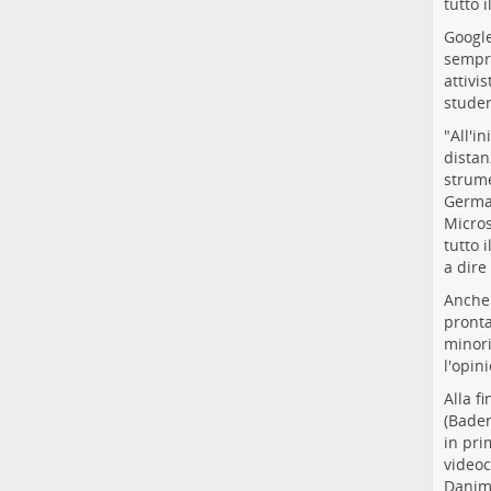
tutto 
Google
sempre
attivi
studen
"All'i
distan
strume
German
Micros
tutto 
a dire
Anche 
pronta
minori
l'opin
Alla f
(Baden
in pri
videoc
Danima