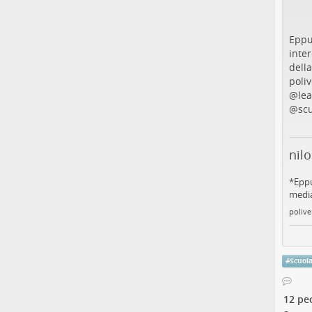
Eppu
inter
della
poli
@
lea
@
sc
nil
*Eppu
media
polive
#
Scuol
12 pe