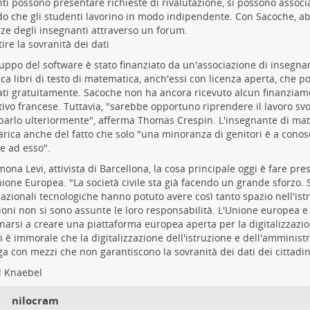
ti possono presentare richieste di rivalutazione, si possono associa
o che gli studenti lavorino in modo indipendente. Con Sacoche, ab
ze degli insegnanti attraverso un forum.
ire la sovranità dei dati
luppo del software è stato finanziato da un'associazione di insegna
ca libri di testo di matematica, anch'essi con licenza aperta, che 
ati gratuitamente. Sacoche non ha ancora ricevuto alcun finanziam
ivo francese. Tuttavia, "sarebbe opportuno riprendere il lavoro sv
parlo ulteriormente", afferma Thomas Crespin. L'insegnante di mat
ica anche del fatto che solo "una minoranza di genitori è a conos
 ad esso".
mona Levi, attivista di Barcellona, la cosa principale oggi è fare pres
nione Europea. "La società civile sta già facendo un grande sforzo. 
azionali tecnologiche hanno potuto avere così tanto spazio nell'ist
zioni non si sono assunte le loro responsabilità. L'Unione europea e
arsi a creare una piattaforma europea aperta per la digitalizzazion
i è immorale che la digitalizzazione dell'istruzione e dell'amminist
a con mezzi che non garantiscono la sovranità dei dati dei cittadin
l Knaebel
nilocram