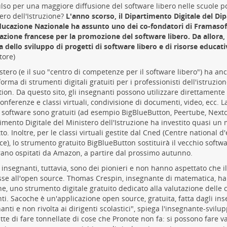
lso per una maggiore diffusione del software libero nelle scuole p
ero dell'Istruzione?
L'anno scorso, il Dipartimento Digitale del Di
ducazione Nazionale ha assunto uno dei co-fondatori di Framasoft
azione francese per la promozione del software libero. Da allora,
 dello sviluppo di progetti di software libero e di risorse educati
tore)
istero (e il suo "centro di competenze per il software libero") ha a
forma di strumenti digitali gratuiti per i professionisti dell'istruzi
ion. Da questo sito, gli insegnanti possono utilizzare direttamente
onferenze e classi virtuali, condivisione di documenti, video, ecc. 
 software sono gratuiti (ad esempio BigBlueButton, Peertube, Nextclo
imento Digitale del Ministero dell'Istruzione ha investito quasi un 
to. Inoltre, per le classi virtuali gestite dal Cned (Centre national
ce), lo strumento gratuito BigBlueButton sostituirà il vecchio softwa
rano ospitati da Amazon, a partire dal prossimo autunno.
 insegnanti, tuttavia, sono dei pionieri e non hanno aspettato che il
se all'open source. Thomas Crespin, insegnante di matematica, ha
e, uno strumento digitale gratuito dedicato alla valutazione delle
ti. Sacoche è un'applicazione open source, gratuita, fatta dagli ins
anti e non rivolta ai dirigenti scolastici", spiega l'insegnante-svil
te di fare tonnellate di cose che Pronote non fa: si possono fare val