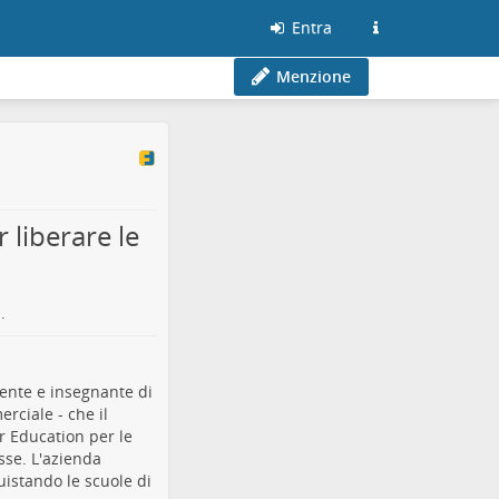
Entra
Menzione
 liberare le
.
ente e insegnante di
rciale - che il
r Education per le
asse. L'azienda
uistando le scuole di