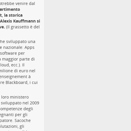
otrebbe venire dal
partimento
, la storica
 Alexis Kauffmann si
ve.
(Il grassetto è del
nche sviluppato una
one nazionale: Apps
 software per
La maggior parte di
ud, ecc.). Il
milione di euro nel
 d'enseignement à
re Blackboard, i cui
 loro ministero
 sviluppato nel 2009
 competenze degli
egnanti per gli
uppatore. Sacoche
utazioni, gli