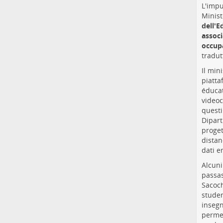
L'impu
Minist
dell'E
associ
occupa
tradut
Il min
piatta
éducat
videoc
questi
Dipart
proget
distan
dati e
Alcuni
passas
Sacoch
studen
insegn
permet