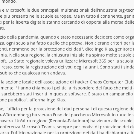
il mondo.
 e Microsoft, le due principali multinazionali dell'industria big-tec
 più presenti nelle scuole europee. Ma in tutto il continente, genit
sti per la libertà digitale stanno cercando di opporsi alla morsa dell
ti.
nizio della pandemia, quando è stato necessario decidere come org
za, ogni scuola ha fatto quello che poteva. Non c'erano criteri per la
nti, nemmeno per la protezione dei dati", dice Inge Klas, genitore 
ia. Nella sua regione, la chiusura iniziale ha spinto molte scuole a
oft. Lo Stato regionale voleva utilizzare Microsoft 365 per la scuola
il resto, come la registrazione dei voti degli alunni. Sono stati i sind
 subito che qualcosa non andava.
la sezione locale dell'associazione di hacker Chaos Computer Club
mente. "Hanno chiamato i politici a rispondere del fatto che molti d
 sarebbero stati inseriti in questo software. È stato un campanello
ione pubblica", afferma Inge Klas.
ine, l'ufficio per la protezione dei dati personali di questa regione 
-Württemberg) ha vietato l'uso del pacchetto Microsoft in tutte le 
mavera. Un'altra regione (Renania-Palatinato) ha vietato alle scuole
onferenza Microsoft Teams, sempre per motivi di protezione dei dat
rca, l'ufficio nazionale per la protezione dei dati ha dichiarato a l