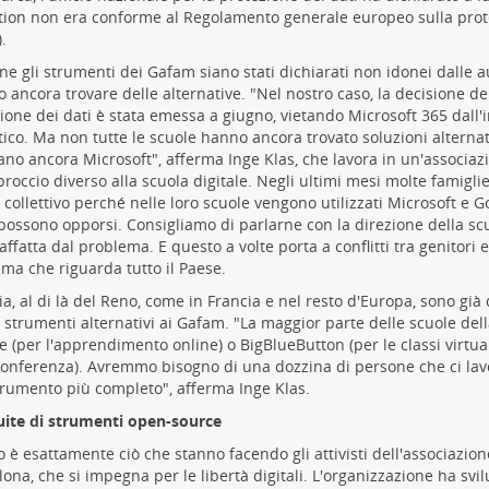
ion non era conforme al Regolamento generale europeo sulla prote
.
e gli strumenti dei Gafam siano stati dichiarati non idonei dalle au
 ancora trovare delle alternative. "Nel nostro caso, la decisione de
ione dei dati è stata emessa a giugno, vietando Microsoft 365 dall'i
tico. Ma non tutte le scuole hanno ancora trovato soluzioni alternat
zano ancora Microsoft", afferma Inge Klas, che lavora in un'associazi
roccio diverso alla scuola digitale. Negli ultimi mesi molte famiglie 
 collettivo perché nelle loro scuole vengono utilizzati Microsoft e 
ossono opporsi. Consigliamo di parlarne con la direzione della sc
affatta dal problema. E questo a volte porta a conflitti tra genitori 
ma che riguarda tutto il Paese.
ia, al di là del Reno, come in Francia e nel resto d'Europa, sono già 
 strumenti alternativi ai Gafam. "La maggior parte delle scuole dell
 (per l'apprendimento online) o BigBlueButton (per le classi virtua
onferenza). Avremmo bisogno di una dozzina di persone che ci lav
rumento più completo", afferma Inge Klas.
ite di strumenti open-source
 è esattamente ciò che stanno facendo gli attivisti dell'associazio
lona, che si impegna per le libertà digitali. L'organizzazione ha svi