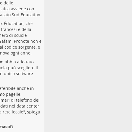
e delle
astica avviene con
acato Sud Éducation.
ex Éducation, che
 francesi e della
mero di scuole
 Gafam. Pronote non è
l codice sorgente, è
innova ogni anno.
on abbia adottato
uola può scegliere il
un unico software
feribile anche in
mo pagelle,
umeri di telefono dei
 dati nel data center
 rete locale", spiega
amasoft