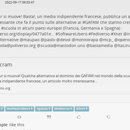
2022-09-17 09:03:47
r si muove! Basta!, un media indipendente francese, pubblica un a
essante che fa il punto sulle alternative ai #
GAFAM
che stanno cre
 #
scuola
in alcuni paesi europei (Francia, Germania e Spagna) :
verso.org/display/0477a01e…
#
SoftwareLibero
#
Fediverso
#
Xnet
@
i
lternative
@
maupao
@
paolo
@
devol
@
monitorapa
@
mcp_
@
opens
uola@poliverso.org
@
scuola@mastodon.uno
@
bastamedia
@
ItaLin
ocram
r si muove! Qualche alternativa al dominio dei GAFAM nel mondo della scuol
 indipendente francese, un articolo molto interessante...
rso.org
a
#
softwarelibero
#
gafam
#
fediverso
#
Xnet
ople
like this