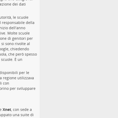
zione dei dati
torità, le scuole
l responsabile della
nizio dell'anno
ive. Molte scuole
one di genitori per
si sono rivolte al
Google, chiedendo
uola, che però spesso
e scuole. È un
disponibili per le
a regione utilizzava
li con
orino per sviluppare
ne
Xnet
, con sede a
luppato una suite di