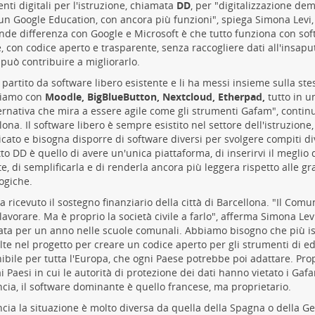
nti digitali per l'istruzione, chiamata
DD
, per "digitalizzazione de
n Google Education, con ancora più funzioni", spiega Simona Levi, 
nde differenza con Google e Microsoft è che tutto funziona con sof
, con codice aperto e trasparente, senza raccogliere dati all'insapu
 può contribuire a migliorarlo.
 partito da software libero esistente e li ha messi insieme sulla ste
riamo con
Moodle, BigBlueButton, Nextcloud, Etherpad,
tutto in u
ernativa che mira a essere agile come gli strumenti Gafam", continua 
lona. Il software libero è sempre esistito nel settore dell'istruzion
cato e bisogna disporre di software diversi per svolgere compiti dive
to DD è quello di avere un'unica piattaforma, di inserirvi il meglio 
te, di semplificarla e di renderla ancora più leggera rispetto alle gr
ogiche.
a ricevuto il sostegno finanziario della città di Barcellona. "Il Comun
 lavorare. Ma è proprio la società civile a farlo", afferma Simona Levi
zata per un anno nelle scuole comunali. Abbiamo bisogno che più is
lte nel progetto per creare un codice aperto per gli strumenti di e
ibile per tutta l'Europa, che ogni Paese potrebbe poi adattare. Pr
ai Paesi in cui le autorità di protezione dei dati hanno vietato i Gaf
ncia, il software dominante è quello francese, ma proprietario.
ncia la situazione è molto diversa da quella della Spagna o della G