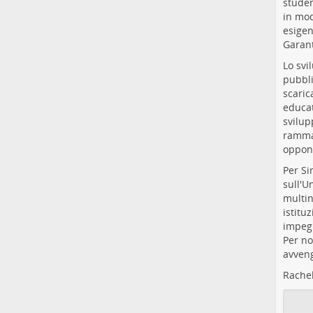
studen
in mod
esigen
Garant
Lo svi
pubbli
scaric
educat
svilup
rammar
oppone
Per Si
sull'U
multin
istitu
impegn
Per no
avveng
Rache