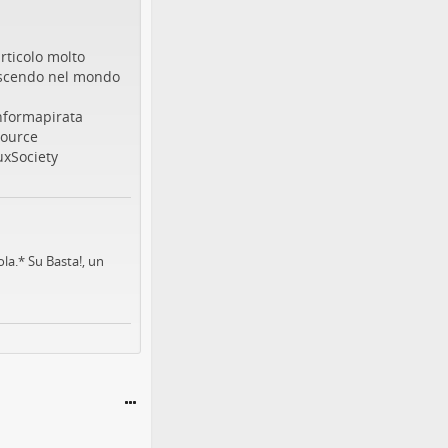
rticolo molto
scendo nel mondo
nformapirata
ource
uxSociety
a.* Su Basta!, un