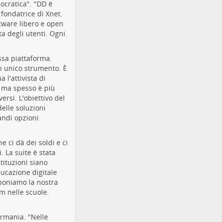
mocratica". "DD è
fondatrice di Xnet.
tware libero e open
ta degli utenti. Ogni
ssa piattaforma.
n unico strumento. È
l'attivista di
e, ma spesso è più
rsi. L'obiettivo del
delle soluzioni
andi opzioni
e ci dà dei soldi e ci
. La suite è stata
tituzioni siano
ducazione digitale
oponiamo la nostra
am nelle scuole.
ermania. "Nelle