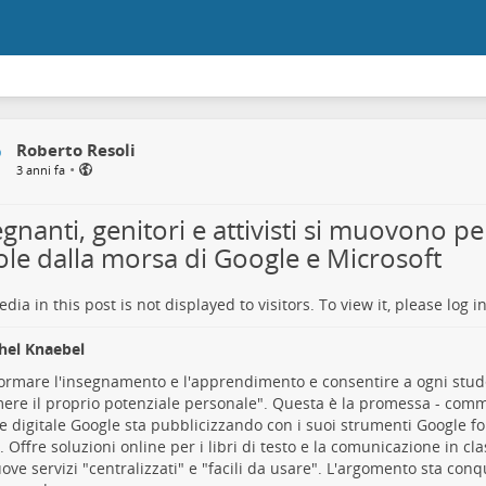
Roberto Resoli
•
3 anni fa
gnanti, genitori e attivisti si muovono per
ole dalla morsa di Google e Microsoft
dia in this post is not displayed to visitors. To view it, please log in
hel Knaebel
ormare l'insegnamento e l'apprendimento e consentire a ogni stud
ere il proprio potenziale personale". Questa è la promessa - comme
e digitale Google sta pubblicizzando con i suoi strumenti Google fo
. Offre soluzioni online per i libri di testo e la comunicazione in cl
ve servizi "centralizzati" e "facili da usare". L'argomento sta conq