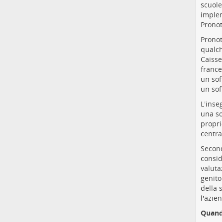
scuole
implem
Pronot
Pronot
qualch
Caisse
france
un sof
un sof
L'inse
una so
propri
centra
Second
consid
valuta
genito
della 
l'azie
Quando