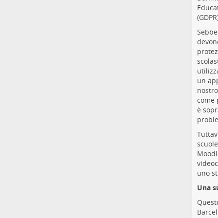
Educat
(GDPR)
Sebben
devono
protez
scolas
utiliz
un app
nostro
come p
è sopr
proble
Tuttav
scuole
Moodle
videoc
uno st
Una su
Questo
Barcel