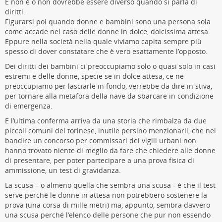
E non è o non dovrebbe essere diverso quando si parla di
diritti.
Figurarsi poi quando donne e bambini sono una persona sola
come accade nel caso delle donne in dolce, dolcissima attesa.
Eppure nella società nella quale viviamo capita sempre più
spesso di dover constatare che è vero esattamente l’opposto.
Dei diritti dei bambini ci preoccupiamo solo o quasi solo in casi
estremi e delle donne, specie se in dolce attesa, ce ne
preoccupiamo per lasciarle in fondo, verrebbe da dire in stiva,
per tornare alla metafora della nave da sbarcare in condizione
di emergenza.
E l’ultima conferma arriva da una storia che rimbalza da due
piccoli comuni del torinese, inutile persino menzionarli, che nel
bandire un concorso per commissari dei vigili urbani non
hanno trovato niente di meglio da fare che chiedere alle donne
di presentare, per poter partecipare a una prova fisica di
ammissione, un test di gravidanza.
La scusa – o almeno quella che sembra una scusa - è che il test
serve perché le donne in attesa non potrebbero sostenere la
prova (una corsa di mille metri) ma, appunto, sembra davvero
una scusa perché l’elenco delle persone che pur non essendo