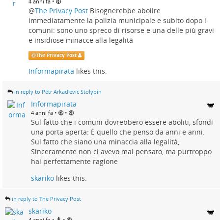
•
4 anni fa
@
The Privacy Post
Bisognerebbe abolire
immediatamente la polizia municipale e subito dopo i
comuni: sono uno spreco di risorse e una delle più gravi
e insidiose minacce alla legalità
@
The Privacy Post
Informapirata
likes this.
in reply to Pëtr Arkad'evič Stolypin
Informapirata
•
•
4 anni fa
Sul fatto che i comuni dovrebbero essere aboliti, sfondi
una porta aperta: È quello che penso da anni e anni.
Sul fatto che siano una minaccia alla legalità,
Sinceramente non ci avevo mai pensato, ma purtroppo
hai perfettamente ragione
skariko
likes this.
in reply to The Privacy Post
skariko
•
•
4 anni fa