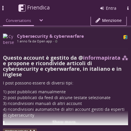
Friendica
Toggle
Entra
navigation
Menzione
Conversations
Cybersecurity & cyberwarfare
1 anno fa da Open app
•
Questo account è gestito da
@
informapirata ⁂
e propone e ricondivide articoli di
cybersecurity e cyberwarfare, in italiano e in
inglese
I post possono essere di diversi tipi:
1) post pubblicati manualmente
2) post pubblicati da feed di alcune testate selezionate
3) ricondivisioni manuali di altri account
4) ricondivisioni automatiche di altri account gestiti da esperti
di cybersecurity
Show more...
NB: purtroppo i post pubblicati da feed di alcune testate