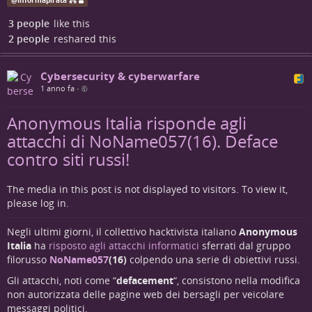
@
informapirata ⁂
includono i cosiddetti
"redazionali"
; i redazionali sono di
fatto delle pubblicità che gli inserzionisti pubblicano per
3 people
like this
elogiare i propri servizi: di solito li eliminiamo
2 people
reshared this
manualmente, ma a volte può capitare che non ce ne
accorgiamo (e no: non siamo sempre on line!) e quindi
possono rimanere on line alcuni giorni. Fermo restando
Cybersecurity & cyberwarfare
che le testate che ricondividiamo sono gratuite e che i
1 anno fa
•
redazionali sono uno dei metodi più etici per sostenersi
economicamente, deve essere chiaro che questo account
Anonymous Italia risponde agli
non riceve alcun contributo da queste pubblicazioni.
attacchi di NoName057(16). Deface
contro siti russi!
The media in this post is not displayed to visitors. To view it,
please log in.
Negli ultimi giorni, il collettivo hacktivista italiano
Anonymous
Italia
ha
risposto agli attacchi informatici
sferrati dal gruppo
filorusso
NoName057
(16)
colpendo una serie di obiettivi russi.
Gli attacchi, noti come “
defacement
“, consistono nella modifica
non autorizzata delle pagine web dei bersagli per veicolare
messaggi politici.