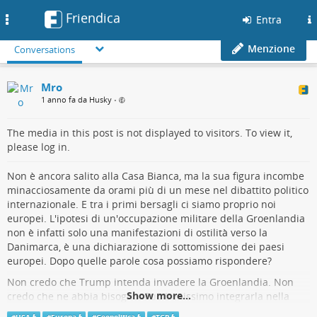
Friendica
Toggle
Entra
navigation
Menzione
Conversations
Mro
1 anno fa da Husky
•
The media in this post is not displayed to visitors. To view it,
please log in.
Non è ancora salito alla Casa Bianca, ma la sua figura incombe
minacciosamente da orami più di un mese nel dibattito politico
internazionale. E tra i primi bersagli ci siamo proprio noi
europei. L'ipotesi di un'occupazione militare della Groenlandia
non è infatti solo una manifestazioni di ostilità verso la
Danimarca, è una dichiarazione di sottomissione dei paesi
europei. Dopo quelle parole cosa possiamo rispondere?
Non credo che Trump intenda invadere la Groenlandia. Non
Show more...
credo che ne abbia bisogno. Può benissimo integrarla nella
propria sfera di influenza mettendo a nudo la totale