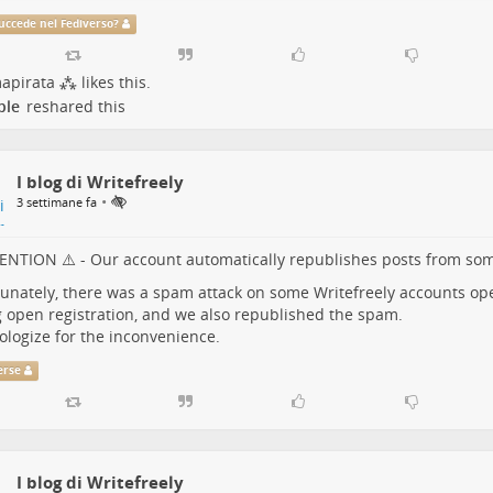
uccede nel Fediverso?
mapirata ⁂
likes this.
ple
reshared this
I blog di Writefreely
•
3 settimane fa
ENTION ⚠️ - Our account automatically republishes posts from som
unately, there was a spam attack on some Writefreely accounts ope
 open registration, and we also republished the spam.
logize for the inconvenience.
erse
I blog di Writefreely