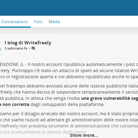
Conversations
Foto
Media
I blog di Writefreely
•
3 settimane fa
ENZIONE ⚠️ - Il nostro account ripubblica automaticamente i post d
reely. Purtroppo c'è stato un attacco di spam ad alcune istanze Wri
co in registrazione aperta e noi abbiamo ripubblicato anche lo sp
nel fratempo abbiamo avvisato alcune delle istanze pubbliche itali
freely
che hanno deciso di sospendere temporaneamente il servizi
lità pubblica, in attesa che venga risolta
una grave vulnerabilità seg
a non corretta
dagli sviluppatori della piattaforma
siamo per il disagio arrecato dal nostro account, ma è stato propri
o che siamo riusciti ad allertare gli amministratori delle nostre is
itefreely non presenta strumenti di amministrazione che consenta
rare puntualmente le attività degli utenti
Show more...