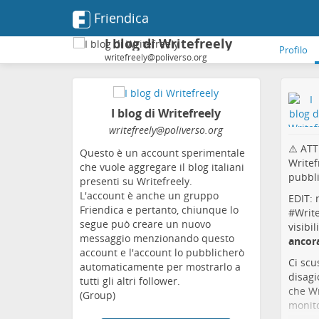
Friendica
I blog di Writefreely
Profilo
writefreely@poliverso.org
I blog di Writefreely
writefreely
@poliverso
.org
⚠️ ATT
Questo è un account sperimentale
Writef
che vuole aggregare il blog italiani
pubbli
presenti su Writefreely.
L'account è anche un gruppo
EDIT: 
Friendica e pertanto, chiunque lo
#
Write
segue può creare un nuovo
visibi
messaggio menzionando questo
ancor
account e l'account lo pubblicherò
Ci scu
automaticamente per mostrarlo a
disagi
tutti gli altri follower.
che Wr
(Group)
monito