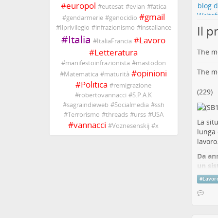
#
europol
#
eutesat
#
evian
#
fatica
#
gmail
#
gendarmerie
#
genocidio
Il p
#
Ilprivilegio
#
infrazionismo
#
installance
#
Italia
#
Lavoro
#
ItaliaFrancia
#
Letteratura
The me
#
manifestoinfrazionista
#
mastodon
The me
#
opinioni
#
Matematica
#
maturità
#
Politica
#
remigrazione
(229)
#
robertovannacci
#
S.P.A.K
#
sagraindieweb
#
Socialmedia
#
ssh
#
Terrorismo
#
threads
#
urss
#
USA
La sit
#
vannacci
#
Voznesenskij
#
x
lunga 
lavoro
Da ann
un sis
Il pun
#
Lavor
cambi
strate
Uno de