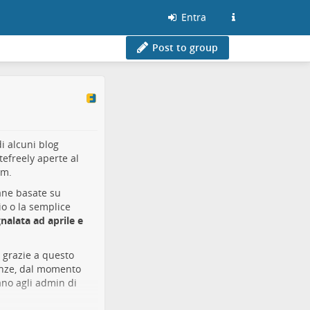
Entra
Post to group
i alcuni blog
tefreely aperte al
am.
ane basate su
o o la semplice
nalata ad aprile e
o grazie a questo
tanze, dal momento
no agli admin di