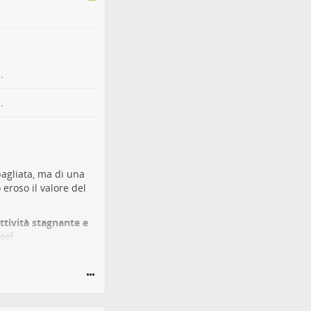
.
.
sbagliata, ma di una
 eroso il valore del
ttività stagnante e
ori
.
i senza ottenere in
overo, non una
a non cresce in