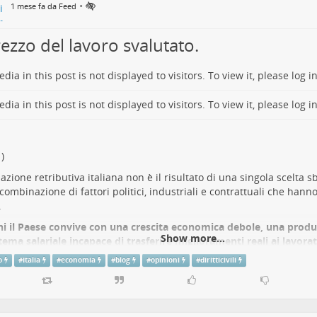
•
1 mese fa da Feed
rezzo del lavoro svalutato.
dia in this post is not displayed to visitors. To view it, please log in
dia in this post is not displayed to visitors. To view it, please log in
uazione retributiva italiana non è il risultato di una singola scelta 
combinazione di fattori politici, industriali e contrattuali che hanno
.
i il Paese convive con una crescita economica debole, una produ
Show more...
tema salariale incapace di trasferire miglioramenti reali ai lavorat
to centrale è semplice: l’Italia ha tenuto bassi i salari per decenn
o
#
Italia
#
economia
#
blog
#
opinioni
#
diritticivili
o un vantaggio competitivo stabile
. Il risultato è un equilibrio p
gia vincente.
i nodi principali è la stagnazione della produttività
. Se l’economi