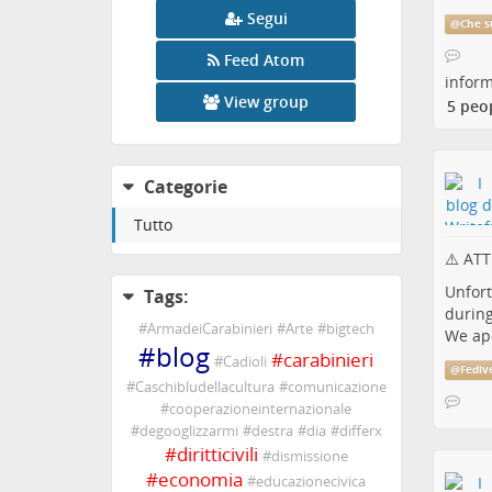
Segui
@
Che s
Feed Atom
infor
View group
5 peo
Categorie
Tutto
⚠️ ATT
Unfort
Tags:
during
#
ArmadeiCarabinieri
#
Arte
#
bigtech
We apo
#
blog
#
carabinieri
#
Cadioli
@
Fediv
#
Caschibludellacultura
#
comunicazione
#
cooperazioneinternazionale
#
degooglizzarmi
#
destra
#
dia
#
differx
#
diritticivili
#
dismissione
#
economia
#
educazionecivica