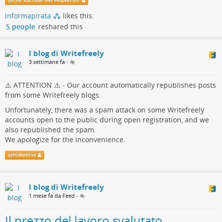
@
Che succede nel Fediverso?
allertare gli amministratori delle nostre istanze, dal momento
informapirata ⁂
likes this.
che Writefreely non presenta strumenti di amministrazione che
5 people
reshared this
consentano agli admin di monitorare puntualmente le attività
degli utenti
I blog di Writefreely
3 settimane fa
•
⚠️ ATTENTION ⚠️ - Our account automatically republishes posts
from some Writefreely blogs.
Unfortunately, there was a spam attack on some Writefreely
accounts open to the public during open registration, and we
also republished the spam.
We apologize for the inconvenience.
@
Fediverse
I blog di Writefreely
1 mese fa da Feed
•
Il prezzo del lavoro svalutato.