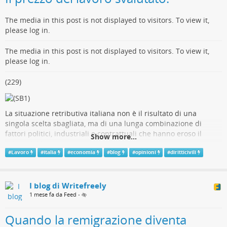
The media in this post is not displayed to visitors. To view it,
please log in.
The media in this post is not displayed to visitors. To view it,
please log in.
(229)
La situazione retributiva italiana non è il risultato di una
singola scelta sbagliata, ma di una lunga combinazione di
fattori politici, industriali e contrattuali che hanno eroso il
Show more...
valore del lavoro.
#
Lavoro
#
Italia
#
economia
#
blog
#
opinioni
#
diritticivili
Da anni il Paese convive con una crescita economica debole,
una produttività stagnante e un sistema salariale incapace di
trasferire miglioramenti reali ai lavoratori
.
I blog di Writefreely
Il punto centrale è semplice: l’Italia ha tenuto bassi i salari
1 mese fa da Feed
•
per decenni senza ottenere in cambio un vantaggio
competitivo stabile
. Il risultato è un equilibrio povero, non una
Quando la remigrazione diventa
strategia vincente.