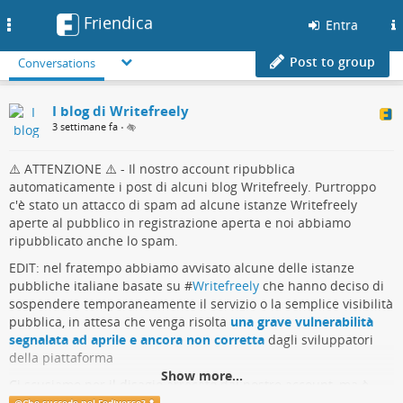
Friendica
Toggle
Entra
navigation
Post to group
Conversations
I blog di Writefreely
3 settimane fa
•
⚠️ ATTENZIONE ⚠️ - Il nostro account ripubblica
automaticamente i post di alcuni blog Writefreely. Purtroppo
c'è stato un attacco di spam ad alcune istanze Writefreely
aperte al pubblico in registrazione aperta e noi abbiamo
ripubblicato anche lo spam.
EDIT: nel fratempo abbiamo avvisato alcune delle istanze
pubbliche italiane basate su #
Writefreely
che hanno deciso di
sospendere temporaneamente il servizio o la semplice visibilità
pubblica, in attesa che venga risolta
una grave vulnerabilità
segnalata ad aprile e ancora non corretta
dagli sviluppatori
della piattaforma
Show more...
Ci scusiamo per il disagio arrecato dal nostro account, ma è
stato proprio grazie a questo disagio che siamo riusciti ad