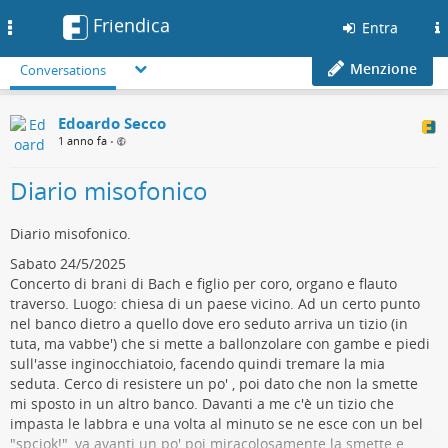
Friendica
Toggle
Entra
navigation
Menzione
Conversations
Edoardo Secco
1 anno fa
•
Diario misofonico
Diario misofonico.
Sabato 24/5/2025
Concerto di brani di Bach e figlio per coro, organo e flauto
traverso. Luogo: chiesa di un paese vicino. Ad un certo punto
nel banco dietro a quello dove ero seduto arriva un tizio (in
tuta, ma vabbe') che si mette a ballonzolare con gambe e piedi
sull'asse inginocchiatoio, facendo quindi tremare la mia
seduta. Cerco di resistere un po' , poi dato che non la smette
mi sposto in un altro banco. Davanti a me c'è un tizio che
impasta le labbra e una volta al minuto se ne esce con un bel
"spciok!", va avanti un po' poi miracolosamente la smette e