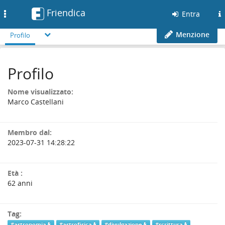
Friendica
Toggle
Entra
navigation
Menzione
Profilo
Profilo
Nome visualizzato:
Marco Castellani
Membro dal:
2023-07-31 14:28:22
Età :
62 anni
Tag:
#astronomia
#astrofisica
#divulgazione
#scrittura