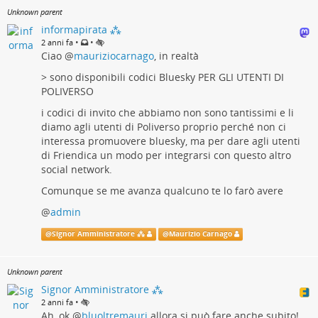
Unknown parent
informapirata ⁂
•
•
2 anni fa
Ciao
@
mauriziocarnago
, in realtà
> sono disponibili codici Bluesky PER GLI UTENTI DI
POLIVERSO
i codici di invito che abbiamo non sono tantissimi e li
diamo agli utenti di Poliverso proprio perché non ci
interessa promuovere bluesky, ma per dare agli utenti
di Friendica un modo per integrarsi con questo altro
social network.
Comunque se me avanza qualcuno te lo farò avere
@
admin
@
Signor Amministratore ⁂
@
Maurizio Carnago
Unknown parent
Signor Amministratore ⁂
•
2 anni fa
Ah, ok
@
bluoltremauri
allora si può fare anche subito!