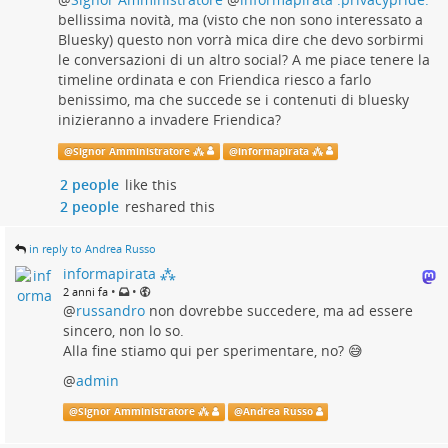
bellissima novità, ma (visto che non sono interessato a
Bluesky) questo non vorrà mica dire che devo sorbirmi
le conversazioni di un altro social? A me piace tenere la
timeline ordinata e con Friendica riesco a farlo
benissimo, ma che succede se i contenuti di bluesky
inizieranno a invadere Friendica?
@
Signor Amministratore ⁂
@
informapirata ⁂
2 people
like this
2 people
reshared this
in reply to Andrea Russo
informapirata ⁂
•
•
2 anni fa
@
russandro
non dovrebbe succedere, ma ad essere
sincero, non lo so.
Alla fine stiamo qui per sperimentare, no? 😅
@
admin
@
Signor Amministratore ⁂
@
Andrea Russo