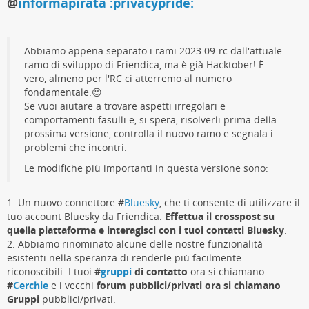
@
informapirata :privacypride:
Abbiamo appena separato i rami 2023.09-rc dall'attuale
ramo di sviluppo di Friendica, ma è già Hacktober! È
vero, almeno per l'RC ci atterremo al numero
fondamentale.😉
Se vuoi aiutare a trovare aspetti irregolari e
comportamenti fasulli e, si spera, risolverli prima della
prossima versione, controlla il nuovo ramo e segnala i
problemi che incontri.
Le modifiche più importanti in questa versione sono:
1. Un nuovo connettore #
Bluesky
, che ti consente di utilizzare il
tuo account Bluesky da Friendica.
Effettua il crosspost su
quella piattaforma e interagisci con i tuoi contatti Bluesky
.
2. Abbiamo rinominato alcune delle nostre funzionalità
esistenti nella speranza di renderle più facilmente
riconoscibili. I tuoi
#
gruppi
di contatto
ora si chiamano
#
Cerchie
e i vecchi
forum pubblici/privati ​​ora si chiamano
Gruppi
pubblici/privati.