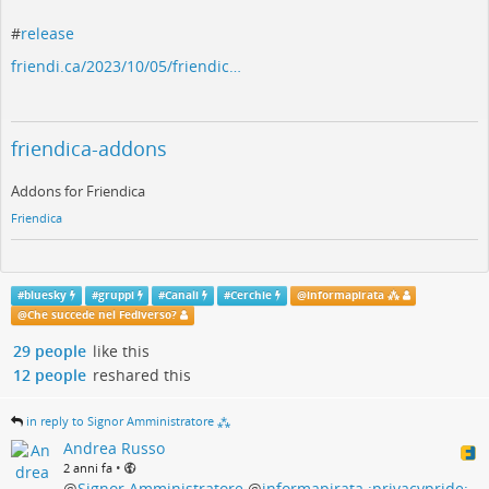
#
release
friendi.ca/2023/10/05/friendic…
friendica-addons
Addons for Friendica
Friendica
#
bluesky
#
gruppi
#
Canali
#
Cerchie
@
informapirata ⁂
@
Che succede nel Fediverso?
29 people
like this
12 people
reshared this
in reply to Signor Amministratore ⁂
Andrea Russo
•
2 anni fa
@
Signor Amministratore
@
informapirata :privacypride: