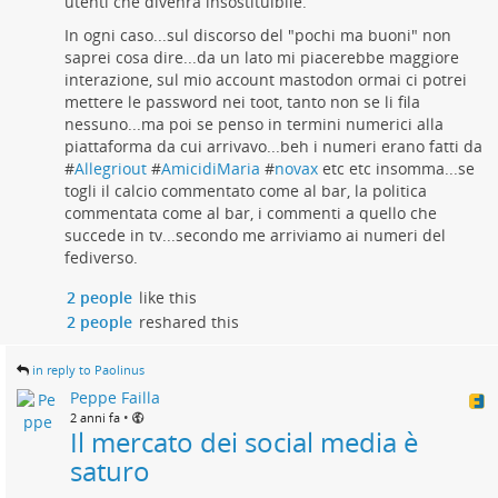
utenti che divenra insostituibile.
In ogni caso...sul discorso del "pochi ma buoni" non
saprei cosa dire...da un lato mi piacerebbe maggiore
interazione, sul mio account mastodon ormai ci potrei
mettere le password nei toot, tanto non se li fila
nessuno...ma poi se penso in termini numerici alla
piattaforma da cui arrivavo...beh i numeri erano fatti da
#
Allegriout
#
AmicidiMaria
#
novax
etc etc insomma...se
togli il calcio commentato come al bar, la politica
commentata come al bar, i commenti a quello che
succede in tv...secondo me arriviamo ai numeri del
fediverso.
2 people
like this
2 people
reshared this
in reply to Paolinus
Peppe Failla
•
2 anni fa
Il mercato dei social media è
saturo