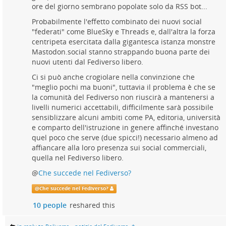
ore del giorno sembrano popolate solo da RSS bot...
Probabilmente l'effetto combinato dei nuovi social
"federati" come BlueSky e Threads e, dall'altra la forza
centripeta esercitata dalla gigantesca istanza monstre
Mastodon.social stanno strappando buona parte dei
nuovi utenti dal Fediverso libero.
Ci si può anche crogiolare nella convinzione che
"meglio pochi ma buoni", tuttavia il problema è che se
la comunità del Fediverso non riuscirà a mantenersi a
livelli numerici accettabili, difficilmente sarà possibile
sensiblizzare alcuni ambiti come PA, editoria, università
e comparto dell'istruzione in genere affinché investano
quel poco che serve (due spicci!) necessario almeno ad
affiancare alla loro presenza sui social commerciali,
quella nel Fediverso libero.
@
Che succede nel Fediverso?
@
Che succede nel Fediverso?
10 people
reshared this