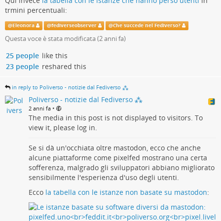
Qui invece
la tabella con le istanze che hanno perso utenti
in
trmini percentuali:
@
Eleonora
@
fediverseobserver
@
Che succede nel Fediverso?
Questa voce è stata modificata (
2 anni fa
)
25 people
like this
23 people
reshared this
in reply to Poliverso - notizie dal Fediverso ⁂
Poliverso - notizie dal Fediverso ⁂
•
2 anni fa
The media in this post is not displayed to visitors. To
view it, please log in.
Se si dà un'occhiata oltre mastodon, ecco che anche
alcune piattaforme come pixelfed mostrano una certa
sofferenza, malgrado gli sviluppatori abbiano migliorato
sensibilmente l'esperienza d'uso degli utenti.
Ecco
la tabella con le istanze non basate su mastodon
: