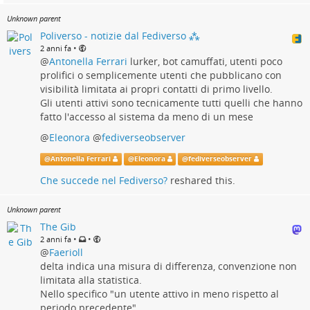
Unknown parent
Poliverso - notizie dal Fediverso ⁂
•
2 anni fa
@
Antonella Ferrari
lurker, bot camuffati, utenti poco
prolifici o semplicemente utenti che pubblicano con
visibilità limitata ai propri contatti di primo livello.
Gli utenti attivi sono tecnicamente tutti quelli che hanno
fatto l'accesso al sistema da meno di un mese
@
Eleonora
@
fediverseobserver
@
Antonella Ferrari
@
Eleonora
@
fediverseobserver
Che succede nel Fediverso?
reshared this.
Unknown parent
The Gib
•
•
2 anni fa
@
Faerioll
delta indica una misura di differenza, convenzione non
limitata alla statistica.
Nello specifico "un utente attivo in meno rispetto al
periodo precedente"