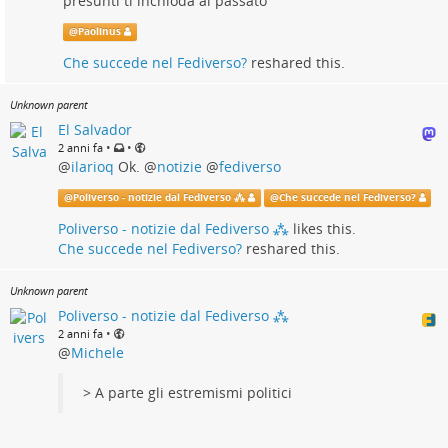
presunti ti inchioda al passato
@
Paolinus
Che succede nel Fediverso?
reshared this.
Unknown parent
El Salvador
•
•
2 anni fa
@
ilarioq
Ok.
@
notizie
@
fediverso
@
Poliverso - notizie dal Fediverso ⁂
@
Che succede nel Fediverso?
Poliverso - notizie dal Fediverso ⁂
likes this.
Che succede nel Fediverso?
reshared this.
Unknown parent
Poliverso - notizie dal Fediverso ⁂
•
2 anni fa
@
Michele
> A parte gli estremismi politici