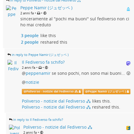
in reply to Poliverso - notizie dal Fediverso ⁂
Peppe Namir (ジュゼッペ )
•
•
2 anni fa
sinceramente al "pochi ma buoni" sul fediverso non ci
ho mai creduto
3 people
like this
2 people
reshared this
in reply to Peppe Namir (ジュゼッペ )
Il Fediverso fa schifo?
•
•
2 anni fa
@
peppenamir
se sono pochi, non sono mai buoni... 😜
@
notizie
@
Poliverso - notizie dal Fediverso ⁂
@
Peppe Namir (ジュゼッペ )
Poliverso - notizie dal Fediverso ⁂
likes this.
Poliverso - notizie dal Fediverso ⁂
reshared this.
in reply to Il Fediverso fa schifo?
Poliverso - notizie dal Fediverso ⁂
•
2 anni fa