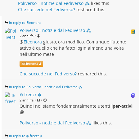
Poliverso - notizie dal Fediverso ⁂
likes this.
Che succede nel Fediverso?
reshared this.
in reply to Eleonora
Poliverso - notizie dal Fediverso ⁂
•
2 anni fa
@
Eleonora
giusto, ora modifico. Comunque l'utente
attivo è quello che ha fatto login almeno una volta
nell'ultimo mese
@
Eleonora
Che succede nel Fediverso?
reshared this.
in reply to Poliverso - notizie dal Fediverso ⁂
❄️ freezr ❄️
•
•
2 anni fa
Quindi noi siamo fondamentalmente utenti
iper-attivi
😁
Poliverso - notizie dal Fediverso ⁂
likes this.
in reply to ❄️ freezr ❄️