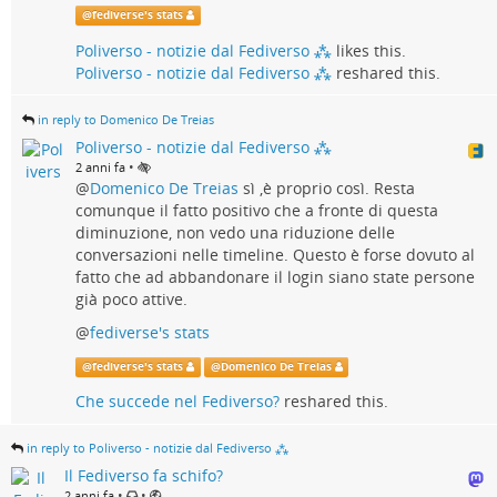
@
fediverse's stats
Poliverso - notizie dal Fediverso ⁂
likes this.
Poliverso - notizie dal Fediverso ⁂
reshared this.
in reply to Domenico De Treias
Poliverso - notizie dal Fediverso ⁂
•
2 anni fa
@
Domenico De Treias
sì ,è proprio così. Resta
comunque il fatto positivo che a fronte di questa
diminuzione, non vedo una riduzione delle
conversazioni nelle timeline. Questo è forse dovuto al
fatto che ad abbandonare il login siano state persone
già poco attive.
@
fediverse's stats
@
fediverse's stats
@
Domenico De Treias
Che succede nel Fediverso?
reshared this.
in reply to Poliverso - notizie dal Fediverso ⁂
Il Fediverso fa schifo?
•
•
2 anni fa