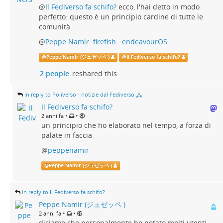
@
Il Fediverso fa schifo?
ecco, l'hai detto in modo
perfetto: questo è un principio cardine di tutte le
comunità
@
Peppe Namir :firefish: :endeavourOS:
@
Peppe Namir (ジュゼッペ )
@
Il Fediverso fa schifo?
2 people
reshared this
in reply to Poliverso - notizie dal Fediverso ⁂
Il Fediverso fa schifo?
•
•
2 anni fa
un principio che ho elaborato nel tempo, a forza di
palate in faccia
@
peppenamir
@
Peppe Namir (ジュゼッペ )
in reply to Il Fediverso fa schifo?
Peppe Namir (ジュゼッペ )
•
•
2 anni fa
diciamo che personalmente ho notato molti utenti