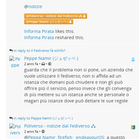
@
notizie
@
Poliverso - notizie dal Fediverso ⁂
@
Peppe Namir (ジュゼッペ )
Informa Pirata
likes this.
Informa Pirata
reshared this.
in reply to Il Fediverso fa schifo?
Peppe Namir (ジュゼッペ )
•
•
2 anni fa
guarda che il problema non si pone, un azienda che
vuole utilizzare il fediverso, non si affida ad un
istanza che domani può chiudere e non gli può
offrire più il servizio, penso invece che gli convenga
di più mettere su un istanza anche se personale o
magari più istanze dove può dettare le sue regole
in reply to Peppe Namir (ジュゼッペ )
Poliverso - notizie dal Fediverso ⁂
•
2 anni fa
@
Peppe Namir :firefish: :endeavourOS:
a questo