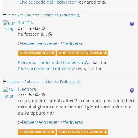
Che succede nel Fediverso?
reshared this.
in reply to Poliverso - notizie dal Fediverso ⁂
0ut1°°k
•
•
2 anni fa
na fetecchia... 😱
@
fediverseobserver
@
fediverso
@
fediverseobserver
@
Che succede nel Fediverso?
Poliverso - notizie dal Fediverso ⁂
likes this.
Che succede nel Fediverso?
reshared this.
in reply to Poliverso - notizie dal Fediverso ⁂
Eleonora
•
•
2 anni fa
cosa vuol dire "utenti attivi"? Io che apro mastodon dieci
minuti al giorno e neanche tutti i giorni sono un'utente
attiva oppure no?
@
fediverseobserver
@
fediverso
@
fediverseobserver
@
Che succede nel Fediverso?