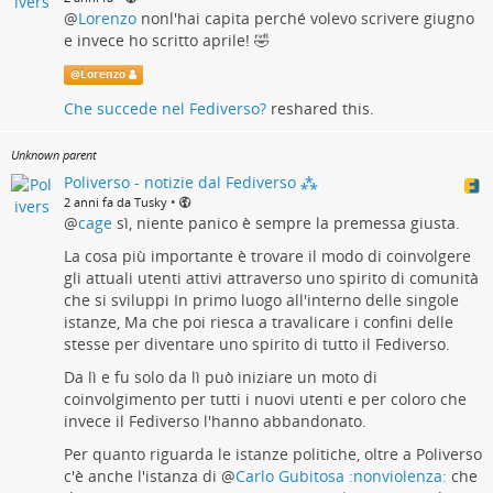
@
Lorenzo
nonl'hai capita perché volevo scrivere giugno
e invece ho scritto aprile! 🤣
@
Lorenzo
Che succede nel Fediverso?
reshared this.
Unknown parent
Poliverso - notizie dal Fediverso ⁂
•
2 anni fa da Tusky
@
cage
sì, niente panico è sempre la premessa giusta.
La cosa più importante è trovare il modo di coinvolgere
gli attuali utenti attivi attraverso uno spirito di comunità
che si sviluppi In primo luogo all'interno delle singole
istanze, Ma che poi riesca a travalicare i confini delle
stesse per diventare uno spirito di tutto il Fediverso.
Da lì e fu solo da lì può iniziare un moto di
coinvolgimento per tutti i nuovi utenti e per coloro che
invece il Fediverso l'hanno abbandonato.
Per quanto riguarda le istanze politiche, oltre a Poliverso
c'è anche l'istanza di
@
Carlo Gubitosa :nonviolenza:
che