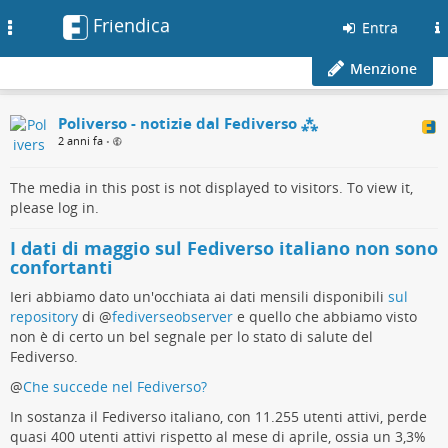
Friendica
Toggle
Entra
navigation
Menzione
Poliverso - notizie dal Fediverso ⁂
2 anni fa
•
The media in this post is not displayed to visitors. To view it,
please log in.
I dati di maggio sul Fediverso italiano non sono
confortanti
Ieri abbiamo dato un'occhiata ai dati mensili disponibili
sul
repository
di
@
fediverseobserver
e quello che abbiamo visto
non è di certo un bel segnale per lo stato di salute del
Fediverso.
@
Che succede nel Fediverso?
In sostanza il Fediverso italiano, con 11.255 utenti attivi, perde
quasi 400 utenti attivi rispetto al mese di aprile, ossia un 3,3%