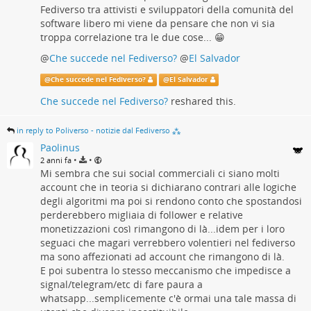
Fediverso tra attivisti e sviluppatori della comunità del
software libero mi viene da pensare che non vi sia
troppa correlazione tra le due cose... 😁
@
Che succede nel Fediverso?
@
El Salvador
@
Che succede nel Fediverso?
@
El Salvador
Che succede nel Fediverso?
reshared this.
in reply to Poliverso - notizie dal Fediverso ⁂
Paolinus
•
•
2 anni fa
Mi sembra che sui social commerciali ci siano molti
account che in teoria si dichiarano contrari alle logiche
degli algoritmi ma poi si rendono conto che spostandosi
perderebbero migliaia di follower e relative
monetizzazioni così rimangono di là...idem per i loro
seguaci che magari verrebbero volentieri nel fediverso
ma sono affezionati ad account che rimangono di là.
E poi subentra lo stesso meccanismo che impedisce a
signal/telegram/etc di fare paura a
whatsapp...semplicemente c'è ormai una tale massa di