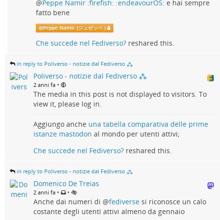
@
Peppe Namir :firefish: :endeavourOS:
e hai sempre
fatto bene
@
Peppe Namir (ジュゼッペ )
Che succede nel Fediverso?
reshared this.
in reply to Poliverso - notizie dal Fediverso ⁂
Poliverso - notizie dal Fediverso ⁂
•
2 anni fa
The media in this post is not displayed to visitors. To
view it, please log in.
Aggiungo anche
una tabella comparativa delle prime
istanze mastodon
al mondo per utenti attivi;
Che succede nel Fediverso?
reshared this.
in reply to Poliverso - notizie dal Fediverso ⁂
Domenico De Treias
•
•
2 anni fa
Anche dai numeri di
@
fediverse
si riconosce un calo
costante degli utenti attivi almeno da gennaio