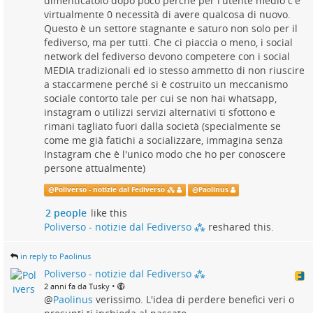
dimenticatoio dopo poco perché per l'utente medio c'è
virtualmente 0 necessità di avere qualcosa di nuovo.
Questo è un settore stagnante e saturo non solo per il
fediverso, ma per tutti. Che ci piaccia o meno, i social
network del fediverso devono competere con i social
MEDIA tradizionali ed io stesso ammetto di non riuscire
a staccarmene perché si è costruito un meccanismo
sociale contorto tale per cui se non hai whatsapp,
instagram o utilizzi servizi alternativi ti sfottono e
rimani tagliato fuori dalla società (specialmente se
come me già fatichi a socializzare, immagina senza
Instagram che è l'unico modo che ho per conoscere
persone attualmente)
@
Poliverso - notizie dal Fediverso ⁂
@
Paolinus
2 people
like this
Poliverso - notizie dal Fediverso ⁂
reshared this.
in reply to Paolinus
Poliverso - notizie dal Fediverso ⁂
•
2 anni fa da Tusky
@
Paolinus
verissimo. L'idea di perdere benefici veri o