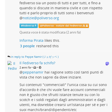
fediverso sia un posto di tutti e per tutti, e fino a
quando si discute in maniera civile e con rispetto
tutti e parlo proprio di tutti sono i benvenuti
@
notizie@poliverso.org
#
fediverso
@
Poliverso - notizie dal Fediverso ⁂
Questa voce è stata modificata (
2 anni fa
)
Informa Pirata
likes this.
3 people
reshared this
in reply to Peppe Namir (ジュゼッペ )
Il Fediverso fa schifo?
•
•
2 anni fa
@
peppenamir
hai ragione sotto così tanti punti di
vista che non saprei da dove iniziare.
Sui contenuti "commerciali" l'unica cosa su cui sono
d'accordo è che chi vuole fare account commerciali
non è giusto che sfrutti istanze tenute su con lo
scotch e i soldi regalati dagli amministratori e dagli
utenti, ma dovrebbe crearsi un'istanza per sé e per i
suoi marchi/brand/dipendenti/etc