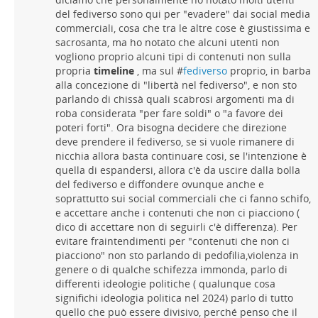
del fediverso sono qui per "evadere" dai social media
commerciali, cosa che tra le altre cose è giustissima e
sacrosanta, ma ho notato che alcuni utenti non
vogliono proprio alcuni tipi di contenuti non sulla
propria
timeline
, ma sul #
fediverso
proprio, in barba
alla concezione di "libertà nel fediverso", e non sto
parlando di chissà quali scabrosi argomenti ma di
roba considerata "per fare soldi" o "a favore dei
poteri forti". Ora bisogna decidere che direzione
deve prendere il fediverso, se si vuole rimanere di
nicchia allora basta continuare cosi, se l'intenzione è
quella di espandersi, allora c'è da uscire dalla bolla
del fediverso e diffondere ovunque anche e
soprattutto sui social commerciali che ci fanno schifo,
e accettare anche i contenuti che non ci piacciono (
dico di accettare non di seguirli c'è differenza). Per
evitare fraintendimenti per "contenuti che non ci
piacciono" non sto parlando di pedofilia,violenza in
genere o di qualche schifezza immonda, parlo di
differenti ideologie politiche ( qualunque cosa
significhi ideologia politica nel 2024) parlo di tutto
quello che può essere divisivo, perché penso che il