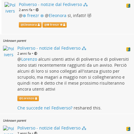
Poliverso - notizie dal Fediverso ⁂
•
2 anni fa
@
❄️ freezr ❄️
@
Eleonora
sì, infatti! 🤣
@
Eleonora
@
❄️ freezr ❄️
Unknown parent
Poliverso - notizie dal Fediverso ⁂
•
2 anni fa
@
Lorenzo
alcuni utenti attivi di poliverso e di poliversiti
sono stati recentemente raggiunti da un avviso. Perciò
alcuni di loro si sono collegati all'istanza giusto per
scrupolo, ma magari a maggio non si collegheranno e
quindi non è detto che il mese prossimo risulteranno
ancora utenti attivi
@
Lorenzo
Che succede nel Fediverso?
reshared this.
Unknown parent
Poliverso - notizie dal Fediverso ⁂
•
2 anni fa