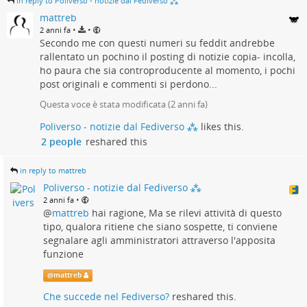
in reply to Poliverso - notizie dal Fediverso ⁂
mattreb
•
•
2 anni fa
Secondo me con questi numeri su feddit andrebbe
rallentato un pochino il posting di notizie copia- incolla,
ho paura che sia controproducente al momento, i pochi
post originali e commenti si perdono...
Questa voce è stata modificata (
2 anni fa
)
Poliverso - notizie dal Fediverso ⁂
likes this.
2 people
reshared this
in reply to mattreb
Poliverso - notizie dal Fediverso ⁂
•
2 anni fa
@
mattreb
hai ragione, Ma se rilevi attività di questo
tipo, qualora ritiene che siano sospette, ti conviene
segnalare agli amministratori attraverso l'apposita
funzione
@
mattreb
Che succede nel Fediverso?
reshared this.