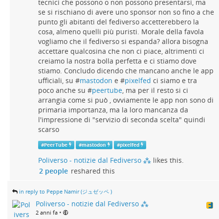
tecnici che possono o non possono presentarsi, ma
se si rischiano di avere uno sponsor non so fino a che
punto gli abitanti del fediverso accetterebbero la
cosa, almeno quelli più puristi. Morale della favola
vogliamo che il fediverso si espanda? allora bisogna
accettare qualcosina che non ci piace, altrimenti ci
creiamo la nostra bolla perfetta e ci stiamo dove
stiamo. Concludo dicendo che mancano anche le app
ufficiali, su #
mastodon
e #
pixelfed
ci siamo e tra
poco anche su #
peertube
, ma per il resto si ci
arrangia come si può , ovviamente le app non sono di
primaria importanza, ma la loro mancanza da
l'impressione di "servizio di seconda scelta" quindi
scarso
#
PeerTube
#
mastodon
#
pixelfed
Poliverso - notizie dal Fediverso ⁂
likes this.
2 people
reshared this
in reply to Peppe Namir (ジュゼッペ )
Poliverso - notizie dal Fediverso ⁂
•
2 anni fa