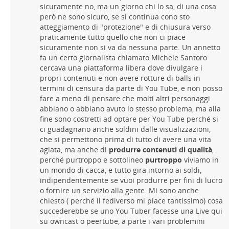
sicuramente no, ma un giorno chi lo sa, di una cosa
però ne sono sicuro, se si continua cono sto
atteggiamento di "protezione" e di chiusura verso
praticamente tutto quello che non ci piace
sicuramente non si va da nessuna parte. Un annetto
fa un certo giornalista chiamato Michele Santoro
cercava una piattaforma libera dove divulgare i
propri contenuti e non avere rotture di balls in
termini di censura da parte di You Tube, e non posso
fare a meno di pensare che molti altri personaggi
abbiano o abbiano avuto lo stesso problema, ma alla
fine sono costretti ad optare per You Tube perché si
ci guadagnano anche soldini dalle visualizzazioni,
che si permettono prima di tutto di avere una vita
agiata, ma anche di
produrre contenuti di qualità
,
perché purtroppo e sottolineo
purtroppo
viviamo in
un mondo di cacca, e tutto gira intorno ai soldi,
indipendentemente se vuoi produrre per fini di lucro
o fornire un servizio alla gente. Mi sono anche
chiesto ( perché il fediverso mi piace tantissimo) cosa
succederebbe se uno You Tuber facesse una Live qui
su owncast o peertube, a parte i vari problemini