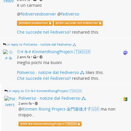
è un carnaio
@
fediverseobserver
@
fediverso
@
fediverseobserver
@
Che succede nel Fediverso?
Che succede nel Fediverso?
reshared this.
in reply to Poliverso - notizie dal Fediverso ⁂
⚾️🤌☕🤌KinmenRisingProject-🇹🇼🇺🇦
•
•
2 anni fa
meglio pochi ma buoni
Poliverso - notizie dal Fediverso ⁂
likes this.
Che succede nel Fediverso?
reshared this.
in reply to ⚾️🤌☕🤌KinmenRisingProject-🇹🇼🇺🇦
Poliverso - notizie dal Fediverso ⁂
•
2 anni fa
@
Kinmen Rising Project-金門最後才子🇺🇦
ma non
troppo...
@
⚾️🤌☕🤌KinmenRisingProject-🇹🇼🇺🇦