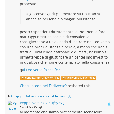
proposito
> gli convenga di più mettere su un istanza
anche se personale o magari più istanze
posso risponderti direttamente io. No. Non lo farà
mai. Oggi nessuna società di consulenza
consiglierebbe a un'azienda di entrare nel Fediverso
con una propria istanza e perciò, a meno che non si
tratti di un'azienda patronale o di matti, nessuno si
prmetterebbe di giustificare un centesimo investito
in qualcosa che non è contemplato nella consulenza
@
Il Fediverso fa schifo?
@
Peppe Namir (ジュゼッペ )
@
Il Fediverso fa schifo?
Che succede nel Fediverso?
reshared this.
in reply to Poliverso - notizie dal Fediverso ⁂
Peppe Namir (ジュゼッペ )
•
•
2 anni fa
al momento che siamo praticamente sconosciuti