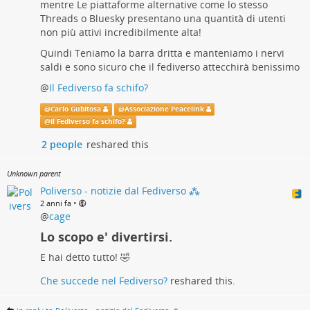
mentre Le piattaforme alternative come lo stesso
Threads o Bluesky presentano una quantità di utenti
non più attivi incredibilmente alta!
Quindi Teniamo la barra dritta e manteniamo i nervi
saldi e sono sicuro che il fediverso attecchirà benissimo
@
Il Fediverso fa schifo?
@
Carlo Gubitosa
@
Associazione Peacelink
@
Il Fediverso fa schifo?
2 people
reshared this
Unknown parent
Poliverso - notizie dal Fediverso ⁂
•
2 anni fa
@
cage
Lo scopo e' divertirsi.
E hai detto tutto! 🤣
Che succede nel Fediverso?
reshared this.