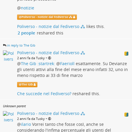
@
notizie
@
Poliverso - notizie dal Fediverso ⁂
Poliverso - notizie dal Fediverso ⁂
likes this.
2 people
reshared this
in reply to The Gib
Poliverso - notizie dal Fediverso ⁂
•
2 anni fa da Tusky
@
The Gib :startrek:
@
Faerioll
esattamente. Su Devianze
gli utenti attivi alla fine del mese erano infatti 32, uno in
meno rispetto ai 33 di fine marzo
@
The Gib
Che succede nel Fediverso?
reshared this.
Unknown parent
Poliverso - notizie dal Fediverso ⁂
•
2 anni fa da Tusky
@
ilario
Vorrei tanto che fosse così, anche se
considerando l'infima percentuale gli utenti del