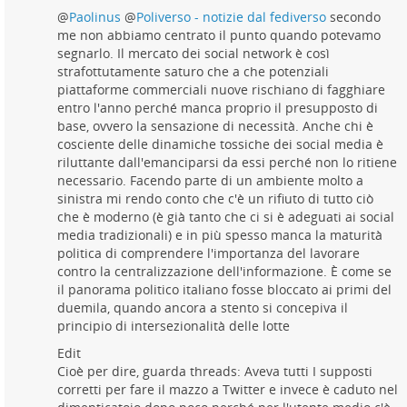
@
Paolinus
@
Poliverso - notizie dal fediverso
secondo
me non abbiamo centrato il punto quando potevamo
segnarlo. Il mercato dei social network è così
strafottutamente saturo che a che potenziali
piattaforme commerciali nuove rischiano di fagghiare
entro l'anno perché manca proprio il presupposto di
base, ovvero la sensazione di necessità. Anche chi è
cosciente delle dinamiche tossiche dei social media è
riluttante dall'emanciparsi da essi perché non lo ritiene
necessario. Facendo parte di un ambiente molto a
sinistra mi rendo conto che c'è un rifiuto di tutto ciò
che è moderno (è già tanto che ci si è adeguati ai social
media tradizionali) e in più spesso manca la maturità
politica di comprendere l'importanza del lavorare
contro la centralizzazione dell'informazione. È come se
il panorama politico italiano fosse bloccato ai primi del
duemila, quando ancora a stento si concepiva il
principio di intersezionalità delle lotte
Edit
Cioè per dire, guarda threads: Aveva tutti I supposti
corretti per fare il mazzo a Twitter e invece è caduto nel