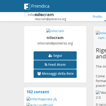
Friendica
nilocram
Profilo
nilocram@poliverso.org
nilocram
nilocram
@poliverso
.org
Rige
anda
Segui
Feed Atom
The me
Messaggi della Rete
Come c
format
piacer
102 contatti
Visualizza
i
contatti
Il rac