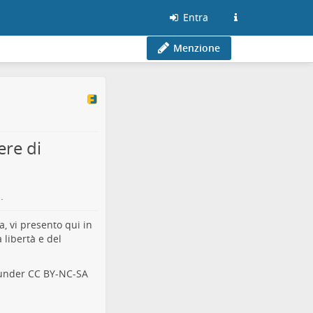
Entra
Menzione
ere di
.
a, vi presento qui in
 libertà e del