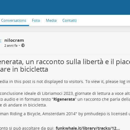
Conversations
Foto
Media
Contatti
nilocram
•
2 anni fa
nerata, un racconto sulla libertà e il piac
re in bicicletta
dia in this post is not displayed to visitors. To view it, please log in
onclusione ideale di Libriamoci 2023, giornate di lettura a voce alt
o audio e in formato testo “
Rigenerata
” un racconto che parla della
e di andare in bicicletta.
conto si può ascoltare da qui:
funkwhale.it/library/tracks/12…