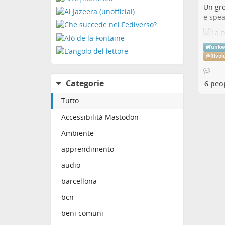
Un gro
e spea
Il test
#
funkw
@
Rivol
del pr
Il pro
Categorie
biblio
6 peo
partec
Tutto
I test
Accessibilità Mastodon
italia
Ambiente
Il tes
L'autr
apprendimento
Buona 
audio
#
bici
barcellona
@
Rivo
bcn
beni comuni