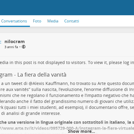
Conversations
Foto
Media
Contatti
nilocram
•
3 anni fa
dia in this post is not displayed to visitors. To view it, please log in
gram - La fiera della vanità
 a un tweet di
@
Alexis Kauffmann
, ho trovato su Arte questo docum
oire aux vanités
” sulla nascita, l’evoluzione, l’enorme diffusione di In
ismi che ne regolano il funzionamento e l’impatto negativo che ha 
erando anche il fatto del grandissimo numero di giovani che utiliz
k (quasi tutti i miei studenti, ad esempio), il documentario offre, 
 di analisi di grande interesse.
che una versione in lingua originale con sottotitoli in italiano, la s
//www.arte.tv/it/videos/095729-000-A/instagram-la-fiera-virtuale
Show more...