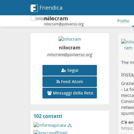
Friendica
nilocram
Profilo
nilocram@poliverso.org
nilocram
nilocram
@poliverso
.org
The me
Segui
Insta
Feed Atom
Grazie
- La f
Messaggi della Rete
meccan
Consid
networ
spunti
102 contatti
Visualizza
i
C’è an
contatti
https: