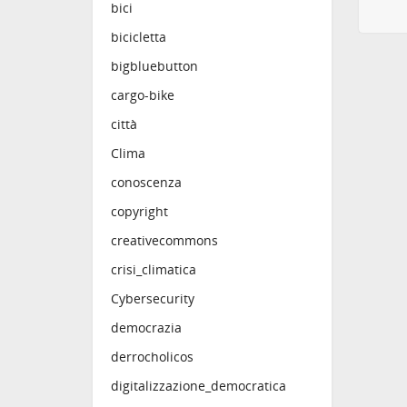
Trasfo
bici
modifi
bicicletta
immedi
"food 
bigbluebutton
profes
preocc
cargo-bike
standa
città
La tir
Clima
Messa 
durant
conoscenza
minora
copyright
Lemair
testim
creativecommons
sociol
oltre 
crisi_climatica
l'infl
Cybersecurity
nostro
Dirett
democrazia
Paese:
derrocholicos
Anno:
@
info
digitalizzazione_democratica