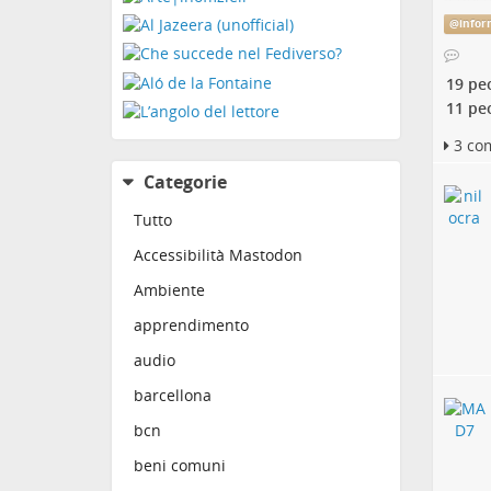
Il doc
@
infor
Qui so
chiara
“Insta
19 pe
11 pe
Lancia
3 co
approf
Categorie
delete
Due mi
Tutto
nell'a
studen
Accessibilità Mastodon
fulmin
Ambiente
pensat
attratt
apprendimento
Nel 20
audio
acquis
a pubb
barcellona
marchi
milion
bcn
astron
beni comuni
influe